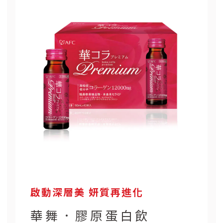
啟動深層美 妍質再進化
華舞．膠原蛋白飲