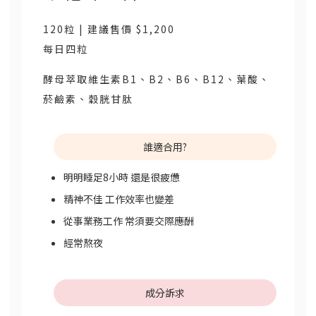
120粒 | 建議售價 $1,200
每日四粒
酵母萃取維生素B1、B2、B6、B12、葉酸、
菸鹼素、穀胱甘肽
誰適合用?
明明睡足8小時 還是很疲憊
精神不佳 工作效率也變差
從事業務工作 常須要交際應酬
經常熬夜
成分訴求