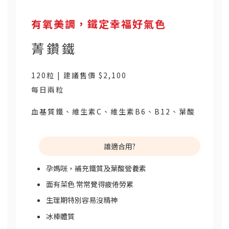
有氧美調，鐵定幸福好氣色
菁鑽鐵
120粒 | 建議售價 $2,100
每日兩粒
血基質鐵、維生素C、維生素B6、B12、葉酸
誰適合用?
孕媽咪，補充鐵質及葉酸營養素
面有菜色 常常覺得疲倦勞累
生理期特別容易沒精神
冰棒體質