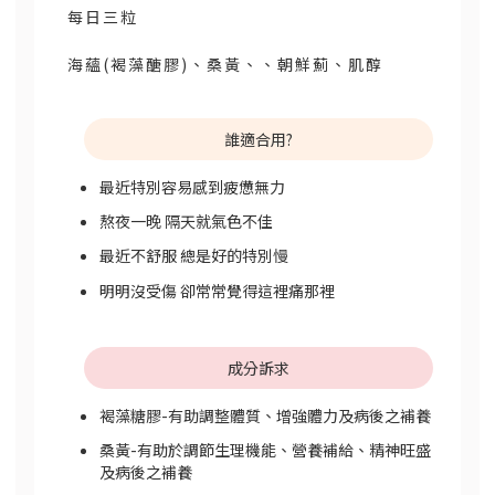
每日三粒
海蘊(褐藻醣膠)、桑黃、、朝鮮薊、肌醇
誰適合用?
最近特別容易感到疲憊無力
熬夜一晚 隔天就氣色不佳
最近不舒服 總是好的特別慢
明明沒受傷 卻常常覺得這裡痛那裡
成分訴求
褐藻糖膠-有助調整體質、增強體力及病後之補養
桑黃-有助於調節生理機能、營養補給、精神旺盛
及病後之補養