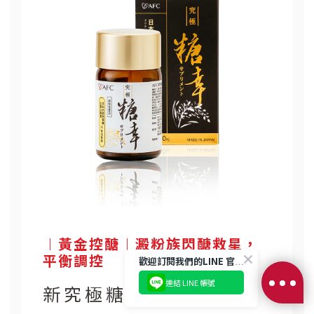
︱黃金控醣︱澱粉族閃醣救星，
平衡調控
歡迎訂閱我們的LINE 官方帳號
連結 LINE 帳號
新究極糖幸