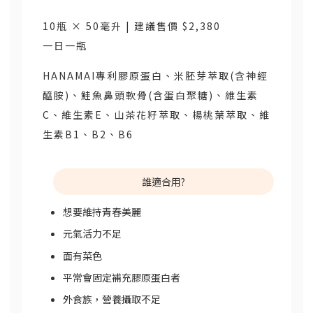
10瓶 × 50毫升 | 建議售價 $2,380
一日一瓶
HANAMAI專利膠原蛋白、米胚芽萃取(含神經
醯胺)、鮭魚鼻頭軟骨(含蛋白聚糖)、維生素
C、維生素E、山茶花籽萃取、楊桃葉萃取、維
生素B1、B2、B6
誰適合用?
想要維持青春美麗
元氣活力不足
面有菜色
平常會固定補充膠原蛋白者
外食族，營養攝取不足