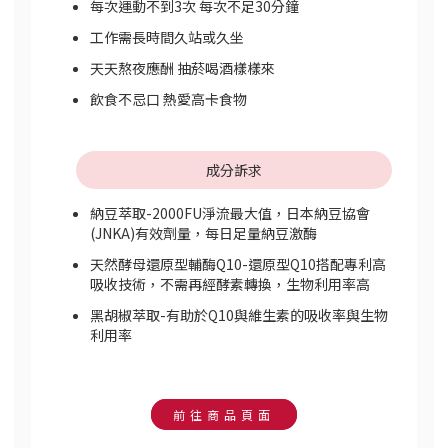
每次運動不到3次 每次不足30分鐘
工作需長時間久站或久坐
天天熬夜應酬 抽菸喝酒樣樣來
飲食不忌口 熱愛高卡食物
成分訴求
納豆萃取-2000FU淨流最大值，日本納豆協會
(JNKA)有效劑量，每日足量納豆激酶
天然酵母還原型輔酶Q10-還原型Q10搭配專利高
吸收技術，不需再經酵素轉換，生物利用率高
黑胡椒萃取-有助於Q10與維生素的吸收率與生物
利用率
前往商品頁面