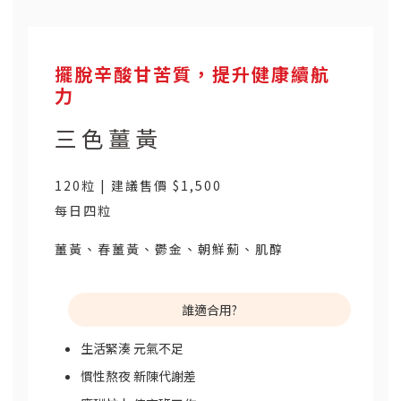
擺脫辛酸甘苦質，提升健康續航
力
三色薑黃
120粒 | 建議售價 $1,500
每日四粒
薑黃、春薑黃、鬱金、朝鮮薊、肌醇
誰適合用?
生活緊湊 元氣不足
慣性熬夜 新陳代謝差