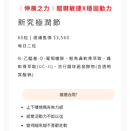
︱伸展之力︱關鍵敏捷X穩固動力
新究極潤節
60粒 | 建議售價 $3,560
每日二粒
N-乙醯基-D-葡萄糖胺、鮭魚鼻軟骨萃取、雞
軟骨萃取(UC-II)、流行鏈球菌發酵物(含透明
質酸鈉)
誰適合用?
上下樓梯偶有無力感
感覺活動力不如以往
變得越來越不喜歡走動