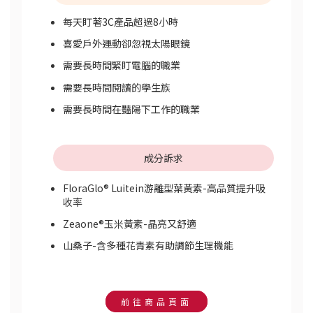
每天盯著3C產品超過8小時
喜愛戶外運動卻忽視太陽眼鏡
需要長時間緊盯電腦的職業
需要長時間閱讀的學生族
需要長時間在豔陽下工作的職業
成分訴求
FloraGlo® Luitein游離型葉黃素-高品質提升吸
收率
Zeaone®玉米黃素-晶亮又舒適
山桑子-含多種花青素有助調節生理機能
前往商品頁面