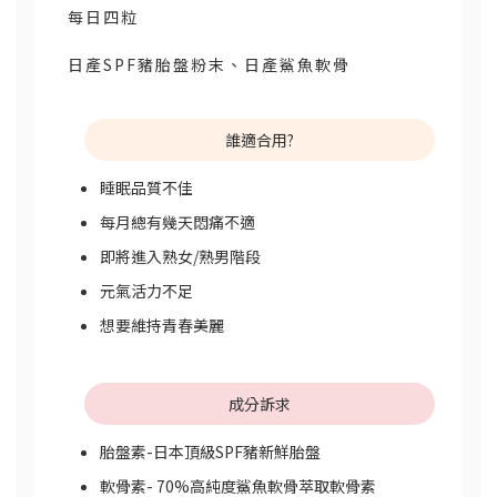
每日四粒
日產SPF豬胎盤粉末、日產鯊魚軟骨
誰適合用?
睡眠品質不佳
每月總有幾天悶痛不適
即將進入熟女/熟男階段
元氣活力不足
想要維持青春美麗
成分訴求
胎盤素-日本頂級SPF豬新鮮胎盤
軟骨素- 70%高純度鯊魚軟骨萃取軟骨素