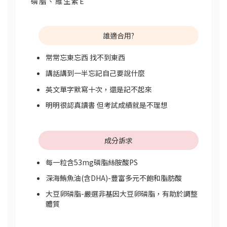
磷脂、維生素E
誰適合用?
常常忘東忘西 找不到東西
講話講到一半忘記自己要說什麼
英文單字默寫十次，還是記不起來
明明很認真讀書 但考試成績就是不理想
成分訴求
每一粒含53mg磷脂絲胺酸PS
深海鮪魚油(含DHA)-豐富多元不飽和脂肪酸
大豆卵磷脂-嚴選非基因大豆卵磷脂，有助於調整
體質