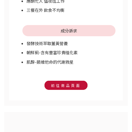
應酬忙人 值夜班工作
三餐在外 飲食不均衡
成分訴求
發酵技術萃取薑黃營養
朝鮮薊-含有豐富珍貴植化素
肌醇-類維他命的代謝救星
前往商品頁面