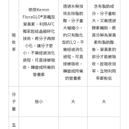
透過水解技
含有脂肪成
使用Kemin
術去除脂肪
分，分子量較
FloraGLO®游離型
酸，分子量
大。又需透過
葉黃素，利用AFC
大幅縮小。
酵素輔助，將
獨家超結晶破碎化
吸
約只有酯化
其分解為葉黃
技術，將分子再微
收
型的1/2，不
素和脂肪酸
小化，讓分子更
率
需經過消化
後，葉黃素的
小，不需經過消化
過程，可直
部分才能被吸
過程，可直接被吸
接被吸收，
收。故吸收效
收，轉變成所需的
轉變成所需
率、生物利用
營養素
的營養素
率都較低
分
子
極小
大
大
量
生