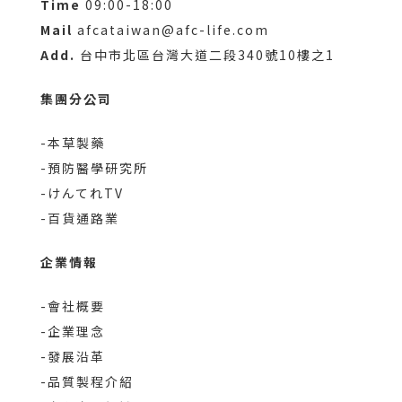
Time
09:00-18:00
Mail
afcataiwan@afc-life.com
Add.
台中市北區台灣大道二段340號10樓之1
集團分公司
-本草製藥
-預防醫學研究所
-けんてれTV
-百貨通路業
企業情報
-會社概要
-企業理念
-發展沿革
-品質製程介紹