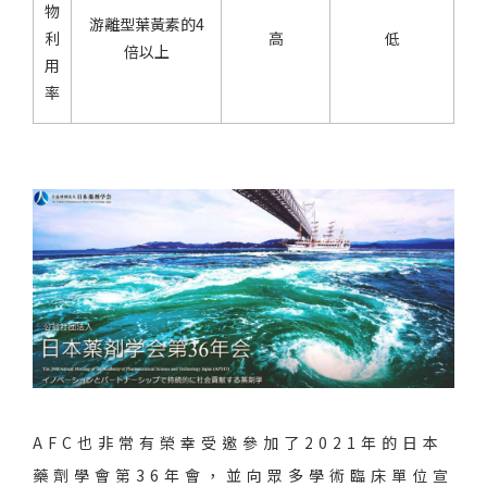
物
游離型葉黃素的4
利
高
低
倍以上
用
率
AFC也非常有榮幸受邀參加了2021年的日本
藥劑學會第36年會，並向眾多學術臨床單位宣