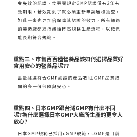
會失效的認證，食藥署規定GMP認證僅有3年有
效期限，若效期到了就必須重新申請審核抽查，
如此一來也更加倍保障其認證的效力，所有通過
的製造廠都須持續維持高規格生產流程，以確保
能長期符合規範。
重點三、市售百百種營養品該如何選擇品質好
食用安心的營養品呢??
盡量挑選符合GMP認證的產品吧!由GMP品質把
關的多一份保障與安心。
重點四、日本GMP跟台灣GMP有什麼不同
呢?為什麼選擇日本GMP大廠所生產的更令人
放心?
日本GMP規範已採用cGMP規範，cGMP是目前