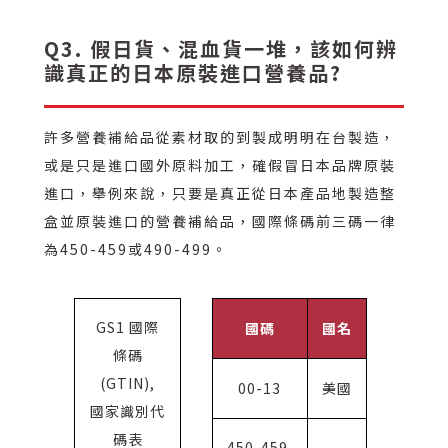
Q3. 假日貨、混血貨一堆，該如何辨
識真正的日本原裝進口營養品?
許多營養補給品從素材取的到製成明明在台製造，
或是只是進口國外原料加工，確假冒日本品牌原裝
進口，舉例來說，只要是真正從日本產品地製造整
盒並原裝進口的營養補給品，國際條碼前三碼一律
為450-459或490-499。
GS1 國際
國碼
國名
條碼
(GTIN),
00-13
美國
國家識別代
碼表
450-459,