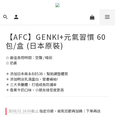
【AFC】GENKI+元氣習慣 60
包/盒 (日本原裝)
☆ 最佳食用時間：空腹 / 睡前
☆ 奶素
＊ 添加日本森永BB536，幫助調整體質
＊ 添加明治乳清蛋白，營養補給!
＊ 三大多醣體，打造成長防護傘
＊ 香蕉牛奶口味，小朋友接受度更高
至
08/31 16:00
截止
指定分類，爸氣狂歡再加碼｜下單再送