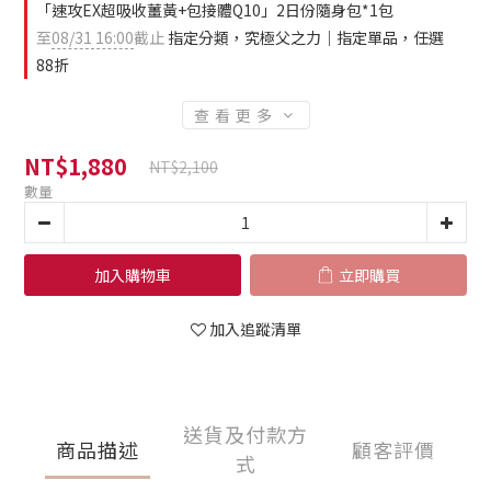
「速攻EX超吸收薑黃+包接體Q10」2日份隨身包*1包
至
08/31 16:00
截止
指定分類，究極父之力｜指定單品，任選
88折
查看更多
NT$1,880
NT$2,100
數量
加入購物車
立即購買
加入追蹤清單
送貨及付款方
商品描述
顧客評價
式