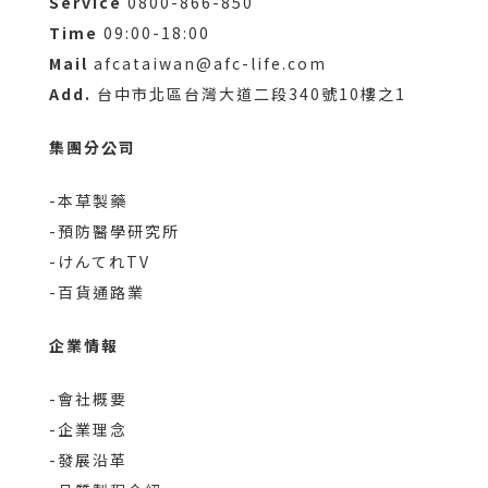
Service
0800-866-850
Time
09:00-18:00
Mail
afcataiwan@afc-life.com
Add.
台中市北區台灣大道二段340號10樓之1
集團分公司
-本草製藥
-預防醫學研究所
-けんてれTV
-百貨通路業
企業情報
-會社概要
-企業理念
-發展沿革