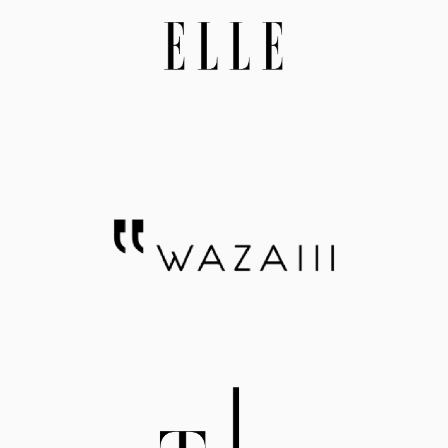
鬆保養~想要和我一樣，與家人一起保養起來，可以
達 
帶瓶AFC速攻EX超吸收薑黃+包接體Q10看看喔
顆就
~>>本文引用自 Shouyadog's everything
於將
素、
激，
耐熱
護營
素 
續釋放。 夏天想要維持
一瓶
夏天
C1
eve