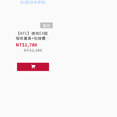
售完
【AFC】速攻EX超
吸收薑黃+包接體
Q10 30粒/瓶(日本
NT$1,780
原裝)
NT$2,280