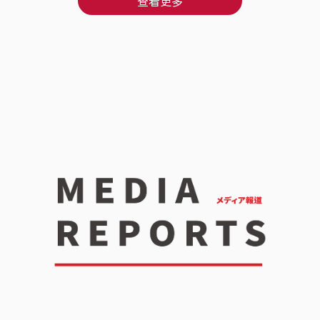
查看更多
能顧好生活品質呀～｜日本唯一保健食品製造上市
了A
公司：AFC 品牌與全產品 GMP 認證｜ AFC是目前
✨ ｜日本唯一保健食品製造上市公司：AFC 品牌與
日本唯一一家保健食品製造廠股票上市公司，日本
全產
排名前五大的保健食品品牌， 從1969年在日本創
食品
業至今，擁有由藥學及農學權威博士組成的日本預
食品
防醫學研究所。 不只AFC全產品都有拿到國際品質
學及
認證標誌，還是日本首獲准食品GMP的品牌呢~ ｜
只A
奈米微粒化包埋專利：嚴選沖繩秋薑黃之王與 27
本首
倍吸收技術｜ AFC速攻EX超吸收薑黃+包接體Q10
秘密
最吸引我的地方， 就是他的專利技術竟然能讓薑黃
維生
素吸收力提升27倍！ 這款嚴選了95%高濃度的日
高吸
本沖繩薑黃素之王-秋薑黃， 搭配日本專利
C、
Theracurmin®奈米微粒化包埋技術，直接將薑黃
VC
素吸收力提升27倍~｜黃金加乘好幫手：日本專利
合，
包接體 Q10、BioPerine® 黑胡椒與維生素 B 群
壞，
｜ 全球知名日本專利包接體輔酶 Q10，加上特定酵
幫助
母發酵複製分離萃取，安全性高， 並使用獨家包接
收及
體技術，幫助營養素吸收與提高生物利用率達18倍
HY
呢。裡面還有50倍高濃縮美國專利 BioPerine®
呢~
黑胡椒萃取，能幫助提升薑黃素的生物利用率達20
覆，
倍。 薑黃素的加乘好幫手維生素B群，當然是不能
常兩
缺席的，通通都在裡面啦～保養小叮嚀：因為裡面
C1
含有 Q10，根據衛福部規定，15歲以下小孩、懷孕
家特
或哺乳期間的媽咪，以及有在服用抗凝血劑（如
覆，
Warfarin）藥品的朋友，食用前要先諮詢醫生喔！
緩慢
一瓶裡面有30顆。 飯後30分鐘吃1顆，就可以輕
素 