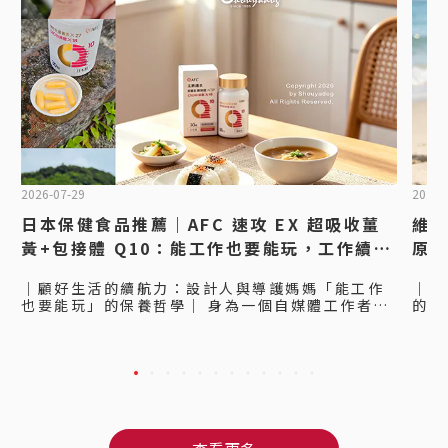
2026-07-29
2026-
日本保健食品推薦｜AFC 速攻 EX 超吸收薑
維他
黃+包接體 Q10：能工作也要能玩，工作續航
原蛋
力的行動電源！
日
｜顧好生活的續航力：設計人與導護媽媽「能工作
｜自
也要能玩」的保養哲學｜ 身為一個自媒體工作者
的美
+設計人，每天不是坐在工位上打字、修片、剪輯，
人，
就是在跑點外拍， 趕工的同時，體力也是工作續航
在跑
力的一個很大的關鍵，能工作也要能玩，才能顧好
卡那
生活品質。 之前入手的AFC速攻EX超吸收薑黃+包
是每
接體Q10覺得很不錯，所以這次我也帶了一瓶要給
跑，
我媽吃吃～ 我媽平常除了工作，還有當導護媽媽，
話，
也很常被我們這些小孩和他的朋友們拉著到處趴趴
膠原
造，雖然是長輩，但也一樣要能工作也要能玩，才
一起