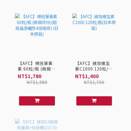
【AFC】視倍葉黃
【AFC】速攻維生
素 60粒/瓶 (兩個月
素C1000 120粒/瓶
份)(超結晶游離性4
(日本原裝)
NT$1,780
NT$1,400
倍吸收) (日本原裝)
NT$1,980
NT$1,700