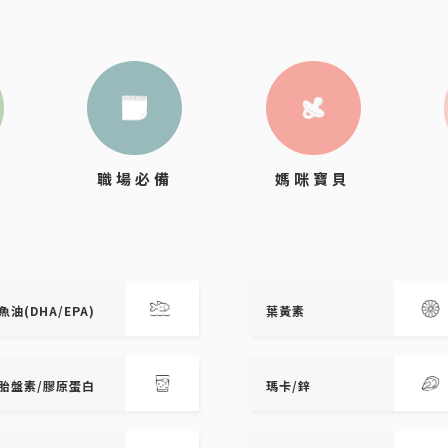
職場必備
媽咪寶貝
魚油(DHA/EPA)
葉黃素
胎盤素/膠原蛋白
瑪卡/鋅