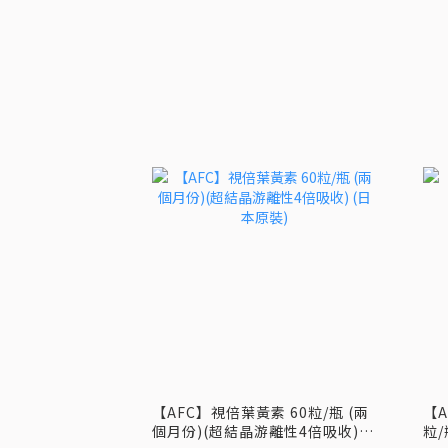
【AFC】視倍葉黃素 60粒/瓶 (兩
【A
個月份)(超結晶游離性4倍吸收)
粒/