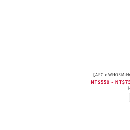
【AFC x WHOSM
NT$550 ~ NT$7