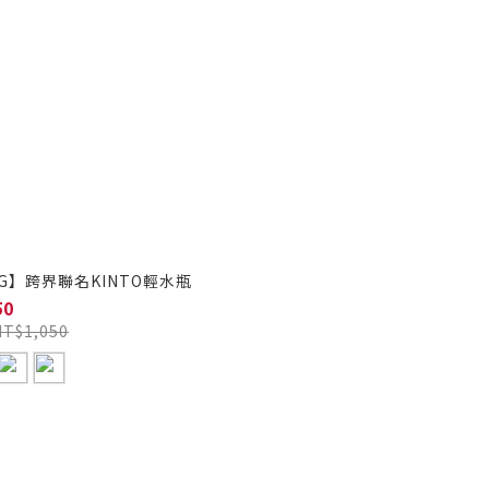
iNG】跨界聯名KINTO輕水瓶
50
NT$1,050