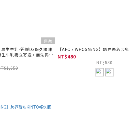
售完
 惠生牛乳-鈣鐵D3保久調味
【AFC x WHOSMiNG】跨界聯名
NT$480
下單/運送)
NT$680
NT$1,650