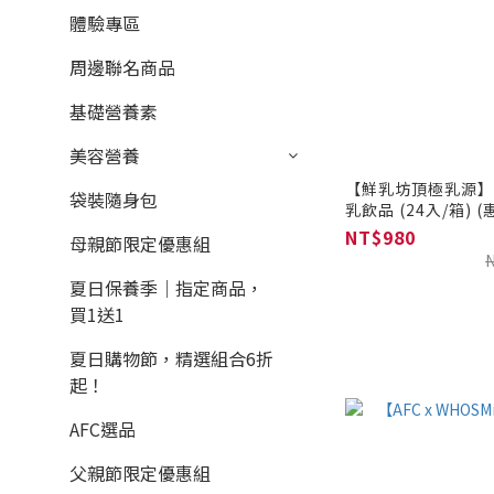
體驗專區
周邊聯名商品
基礎營養素
美容營養
【鮮乳坊頂極乳源】
袋裝隨身包
乳飲品 (24入/箱) (惠生牛乳獨立寄送，無法與其
他商品及加購品合併
NT$980
母親節限定優惠組
夏日保養季｜指定商品，
買1送1
夏日購物節，精選組合6折
起！
AFC選品
父親節限定優惠組