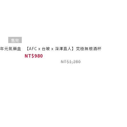
售完
卯兔年元氣藥盒
【AFC x 台玻 x 深澤直人】究極無根酒杯
NT$980
NT$1,280