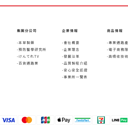
集團分公司
企業情報
商品情報
-本草製藥
-會社概要
-專業通路
-預防醫學研究所
-企業理念
-電子商務
-けんてれTV
-發展沿革
-高吸收技
-百貨通路業
-品質製程介紹
-安心安全認證
-事業所一覽表