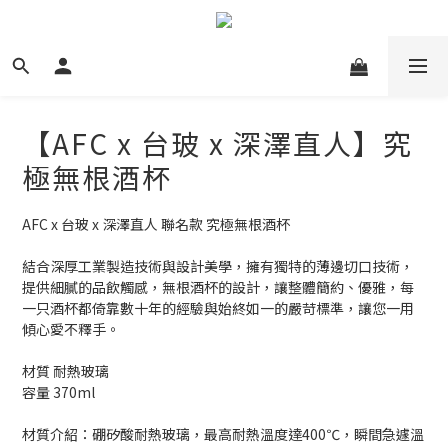
【AFC x 台玻 x 深澤直人】究
極無根酒杯
AFC x 台玻 x 深澤直人 聯名款 究極無根酒杯
結合深厚工業製造技術與設計美學，擁有獨特的薄邊切口技術，
提供細膩的品飲觸感，無根酒杯的設計，讓整體簡約、優雅，每
一只酒杯都倚靠數十年的經驗與始終如一的嚴苛標準，讓您一用
傾心愛不釋手。
材質 耐熱玻璃
容量 370ml
材質介紹：硼矽酸耐熱玻璃，最高耐熱溫度達400℃，瞬間急遽溫