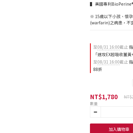
▌ 美國專利BioPer
※ 15歲以下小孩、懷
(warfarin)之病患，
至
08/31 16:00
截止
指
「速攻EX超吸收薑黃+
至
08/31 16:00
截止
指
88折
NT$1,780
NT$
數量
加入購物車