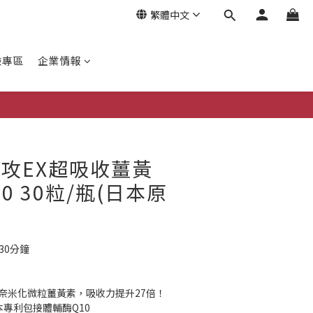
繁體中文
驗專區
企業情報
立即購買
速攻EX超吸收薑黃
0 30粒/瓶(日本原
30分鐘
min®奈米化微粒薑黃素，吸收力提升27倍！
日本專利包接體輔酶Q10