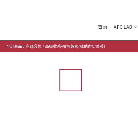
首頁
AFC LAB
全部商品
/
商品分類
/
高吸收系列(葉黃素/維他命C/薑黃)