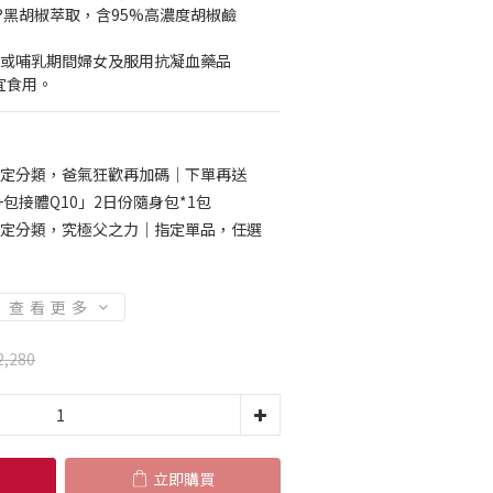
ine®黑胡椒萃取，含95%高濃度胡椒鹼
孕或哺乳期間婦女及服用抗凝血藥品
不宜食用。
定分類，爸氣狂歡再加碼｜下單再送
包接體Q10」2日份隨身包*1包
定分類，究極父之力｜指定單品，任選
查看更多
2,280
立即購買