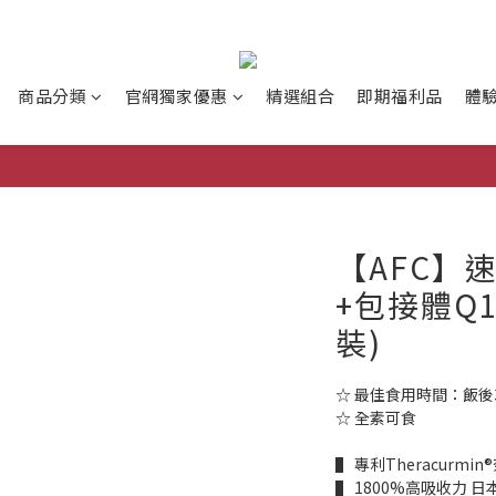
商品分類
官網獨家優惠
精選組合
即期福利品
體
【AFC】
+包接體Q1
裝)
☆ 最佳食用時間：飯後
☆ 全素可食
▌ 專利Theracur
▌ 1800%高吸收力 