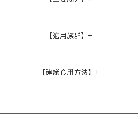
葉酸
【適用族群】+
有助於胎兒的正常發育與生長 。有助於
紅血球的形成 。
◆育齡女性：建議每日攝取 400mcg。
【建議食用方法】+
鈣
有助於維持骨骼與牙齒的正常發育及健
◆ 孕媽咪：建議每日攝取 600-
康。有助於肌肉與心臟的正常收縮及神
建議於飯後食用。搭配白開水，並與咖
1000mcg。
經的感應性。
啡、茶、藥物間隔 1~2 小時。每日 2 粒
。
◆哺乳媽咪：建議每日攝取 500mcg。
鐵