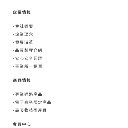
合。有助於維持細胞排列的緊密性。增
企業情報
進體內結締組織、骨骼及牙齒的生長。
促進鐵的吸收。具抗氧化作用。
-會社概要
-企業理念
-發展沿革
-品質製程介紹
-安心安全認證
-事業所一覽表
商品情報
-專業通路產品
-電子商務限定產品
-高吸收技術產品
會員中心