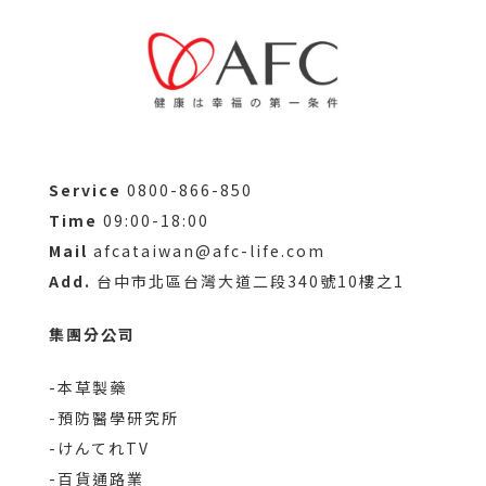
有助於正常紅血球的形成。構成血紅素
與肌紅素的重要成分。有助於氧氣的輸
送與利用。
Service
0800-866-850
維生素B6
Time
09:00-18:00
有助於維持胺基酸正常代謝。有助於紅
Mail
afcataiwan@afc-life.com
血球中紫質的形成。幫助色胺酸轉變成
Add.
台中市北區台灣大道二段340號10樓之1
菸鹼素。有助於紅血球維持正常型態。
集團分公司
增進神經系統的健康。
-本草製藥
-預防醫學研究所
-けんてれTV
維生素C
-百貨通路業
促進膠原蛋白的形成，有助於傷口癒