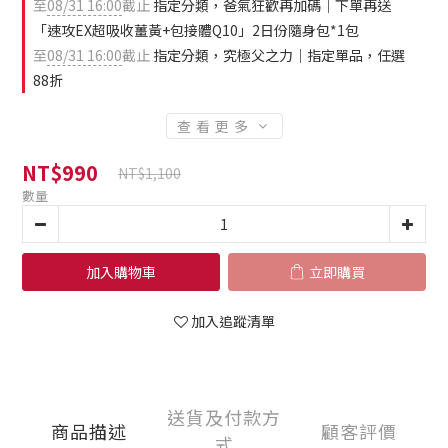
至
08/31 16:00
截止
指定分類，爸氣狂歡再加碼｜下單再送
「速攻EX超吸收薑黃+包接體Q10」2日份隨身包*1包
至
08/31 16:00
截止
指定分類，究極父之力｜指定單品，任選
88折
查看更多
NT$990
NT$1,100
數量
加入購物車
立即購買
加入追蹤清單
送貨及付款方
商品描述
顧客評價
式