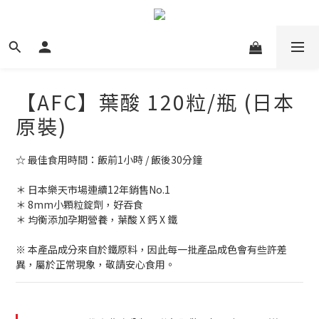
【AFC】葉酸 120粒/瓶 (日本
原裝)
☆ 最佳食用時間：飯前1小時 / 飯後30分鐘
＊ 日本樂天市場連續12年銷售No.1
＊ 8mm小顆粒錠劑，好吞食
＊ 均衡添加孕期營養，葉酸 X 鈣 X 鐵
※ 本產品成分來自於鐵原料，因此每一批產品成色會有些許差
異，屬於正常現象，敬請安心食用。