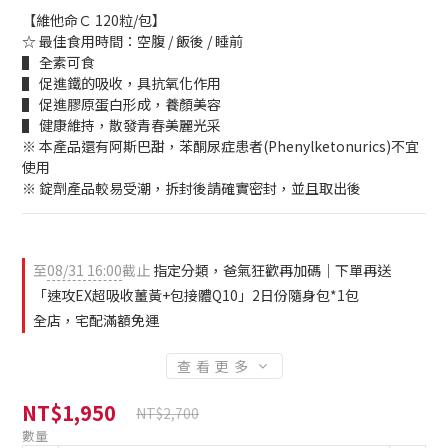
【維他命Ｃ 120粒/包】
☆ 最佳食用時間：空腹 / 飯後 / 睡前
▌ 全素可食
▌ 促進鐵的吸收，具抗氧化作用
▌ 促進膠原蛋白形成，養顏美容
▌ 健康維持，散發青春美麗光采
※ 本產品還有阿斯巴甜，苯酮尿症患者(Phenylketonurics)不宜
使用
※ 錠劑產品較易受潮，拆封後請確實密封，並且取出後
至
08/31 16:00
截止
指定分類，爸氣狂歡再加碼｜下單再送
「速攻EX超吸收薑黃+包接體Q10」2日份隨身包*1包
全店，宅配滿額免運
查看更多
NT$1,950
NT$2,700
數量