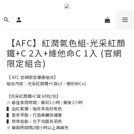
【AFC】紅潤氣色組-光采紅顏
鐵+C 2入+維他命C 1入 (官網
限定組合)
【 AFC 官網限定優惠組合】
組合內容：光采紅顏鐵+C錠x2、維他命Cx1
【光采紅顏鐵+C錠 60粒/包】
☆ 最佳食用時間：飯前1小時 / 飯後2小時
▌ 血紅素鐵，吸收率高好氣色
▌ 蜜李萃取，打造美麗保護層
▌ 熬夜追劇，也不怕面有菜色
※ 需與鈣間隔2個小時以上再補充