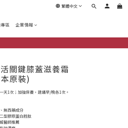
繁體中文
驗專區
企業情報
立即購買
節活關鍵膝蓋滋養霜
(日本原裝)
一天1次；加強保養，建議早/晚各1次。
醇、無西藥成分
的二型膠原蛋白胜肽
國城醫師推薦