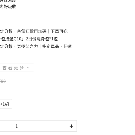
高有效濃度
清爽好吸收
定分類，爸氣狂歡再加碼｜下單再送
包接體Q10」2日份隨身包*1包
定分類，究極父之力｜指定單品，任選
查看更多
780
4+1組