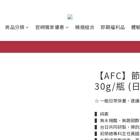
商品分類
官網獨家優惠
精選組合
即期福利品
體
【AFC】
30g/瓶 
☆ 一般日常保養，建議
▌ 純素
▌ 無水楊酸、無類固
▌ 台日共同研製，擦
▌ 前榮總專科主任黃