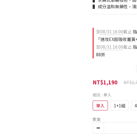
▌ 水解式串聯技術，
▌ 成分溫和無藥性，
至
08/31 16:00
截止
指
「速攻EX超吸收薑黃+
至
08/31 16:00
截止
指
88折
NT$1,190
NT$1,
組合
: 單入
單入
1+1組
數量