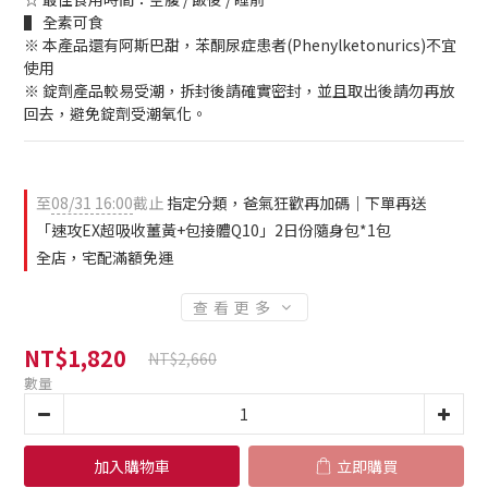
▌ 全素可食
※ 本產品還有阿斯巴甜，苯酮尿症患者(Phenylketonurics)不宜
使用
※ 錠劑產品較易受潮，拆封後請確實密封，並且取出後請勿再放
回去，避免錠劑受潮氧化。
至
08/31 16:00
截止
指定分類，爸氣狂歡再加碼｜下單再送
「速攻EX超吸收薑黃+包接體Q10」2日份隨身包*1包
全店，宅配滿額免運
查看更多
NT$1,820
NT$2,660
數量
加入購物車
立即購買