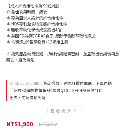
【成人綜合維他命錠 90粒/包】
☆ 最佳食用時間：飯後
＊ 專為亞洲人設計的綜合維他命
＊ NDS專利全食物型態綜合維他命
＊ 吸收率較化學合成型高出4倍
＊ 美國FDA認可GRAS食品-黑酵母發酵萃取物添加
＊ 均衡添加9種礦物質+12項維生素
※ 錠劑產品較易受潮，拆封後請確實密封，並且取出後請勿再放
回去，避免錠劑
至
08/31 16:00
截止
指定分類，爸氣狂歡再加碼｜下單再送
「速攻EX超吸收薑黃+包接體Q10」2日份隨身包*1包
全店，宅配滿額免運
查看更多
NT$1,900
NT$2,760