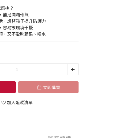
怎麼挑？
，補足滿滿骨氣
活，想替孩子提升防護力
，容易被環境干擾
順，又不愛吃蔬果、喝水
立即購買
加入追蹤清單