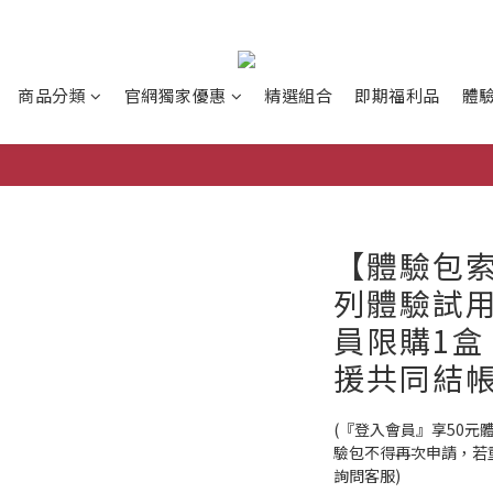
商品分類
官網獨家優惠
精選組合
即期福利品
體
【體驗包索
列體驗試用
員限購1
援共同結帳
(『登入會員』享50
驗包不得再次申請，若
詢問客服)