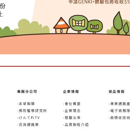
集團分公司
企業情報
商品情報
-本草製藥
-會社概要
-專業通路
-預防醫學研究所
-企業理念
-電子商務
-けんてれTV
-發展沿革
-高吸收技
-百貨通路業
-品質製程介紹