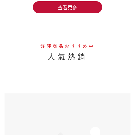
EX超吸收薑黃+包接體Q10覺得很不錯，所以這次我也帶
查看更多
了一瓶要給我媽吃吃～ 我媽平常除了工作，還有當導護媽
媽，也很常被我們這些小孩和他的朋友們拉著到處趴趴
造，雖然是長輩，但也一樣要能工作也要能玩，才能顧好
生活品質呀～｜日本唯一保健食品製造上市公司：AFC
品牌與全產品 GMP 認證｜ AFC是目前日本唯一一家保健
好評商品おすすめ中
食品製造廠股票上市公司，日本排名前五大的保健食品品
人氣熱銷
牌， 從1969年在日本創業至今，擁有由藥學及農學權威
博士組成的日本預防醫學研究所。 不只AFC全產品都有
拿到國際品質認證標誌，還是日本首獲准食品GMP的品牌
--
呢~ ｜奈米微粒化包埋專利：嚴選沖繩秋薑黃之王與 27
倍吸收技術｜ AFC速攻EX超吸收薑黃+包接體Q10最吸
引我的地方， 就是他的專利技術竟然能讓薑黃素吸收力提
升27倍！ 這款嚴選了95%高濃度的日本沖繩薑黃素之
王-秋薑黃， 搭配日本專利Theracurmin®奈米微粒化
包埋技術，直接將薑黃素吸收力提升27倍~｜黃金加乘好
幫手：日本專利包接體 Q10、BioPerine® 黑胡椒與維
生素 B 群｜ 全球知名日本專利包接體輔酶 Q10，加上特
定酵母發酵複製分離萃取，安全性高， 並使用獨家包接體