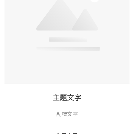
技術，幫助營養素吸收與提高生物利用率達18倍呢。裡面
還有50倍高濃縮美國專利 BioPerine® 黑胡椒萃取，能
幫助提升薑黃素的生物利用率達20倍。 薑黃素的加乘好
幫手維生素B群，當然是不能缺席的，通通都在裡面啦～
保養小叮嚀：因為裡面含有 Q10，根據衛福部規定，15
歲以下小孩、懷孕或哺乳期間的媽咪，以及有在服用抗凝
血劑（如 Warfarin）藥品的朋友，食用前要先諮詢醫生
喔！ 一瓶裡面有30顆。 飯後30分鐘吃1顆，就可以輕鬆
保養~想要和我一樣，與家人一起保養起來，可以帶瓶
AFC速攻EX超吸收薑黃+包接體Q10看看喔~>>本文引用
自 Shouyadog's everything
主題文字
副標文字