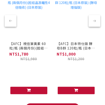
【AFC】視倍葉黃素 60
【AFC】日本特仕版 酵
粒/瓶 (兩個月份)(超結晶
母B群 120粒/瓶 (日本原
游離性4倍吸收) (日本原
裝) (酵母增強版)
NT$1,780
NT$1,000
裝)
NT$1,980
NT$1,200