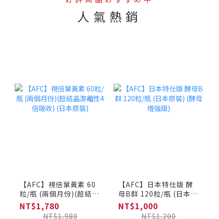
人氣熱銷
--
【AFC】視倍葉黃素 60
【AFC】日本特仕版 酵
粒/瓶 (兩個月份)(超結晶
母B群 120粒/瓶 (日本原
游離性4倍吸收) (日本原
裝) (酵母增強版)
NT$1,780
NT$1,000
裝)
NT$1,980
NT$1,200