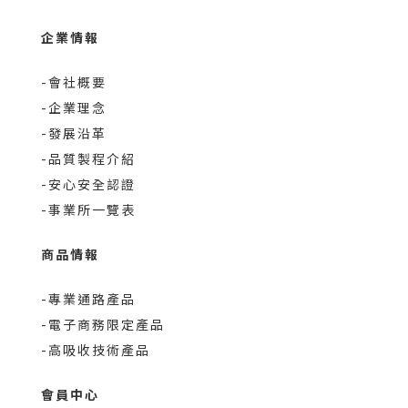
以及有在服用抗凝血劑（如 Warfarin）藥品的朋
讓
友，食用前要先諮詢醫生喔！ 一瓶裡面有30顆。 飯
放持
企業情報
後30分鐘吃1顆，就可以輕鬆保養~想要和我一樣，
備特
與家人一起保養起來，可以帶瓶AFC速攻EX超吸收薑
2
-會社概要
黃+包接體Q10看看喔~>>本文引用自
補充
-企業理念
Shouyadog's everything
檬
-發展沿革
劑
-品質製程介紹
能
-安心安全認證
多
關，
-事業所一覽表
持營
維
商品情報
吃
一起
-專業通路產品
自>
-電子商務限定產品
-高吸收技術產品
會員中心