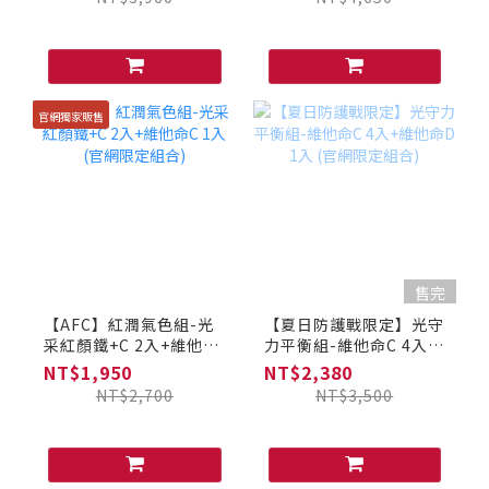
官網獨家販售
售完
【AFC】紅潤氣色組-光
【夏日防護戰限定】光守
采紅顏鐵+C 2入+維他命
力平衡組-維他命C 4入
C 1入 (官網限定組合)
+維他命D 1入 (官網限定
NT$1,950
NT$2,380
組合)
NT$2,700
NT$3,500