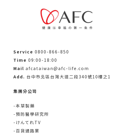
從1969年在日本創業至今，擁有由藥學及農學權威
司
博士組成的日本預防醫學研究所。 不只AFC全產品都
日
有拿到國際品質認證標誌，還是日本首獲准食品GMP
本
的品牌呢~ ｜奈米微粒化包埋專利：嚴選沖繩秋薑黃
質
之王與 27 倍吸收技術｜ AFC速攻EX超吸收薑黃+包
超長
接體Q10最吸引我的地方， 就是他的專利技術竟然能
配合
讓薑黃素吸收力提升27倍！ 這款嚴選了95%高濃度
是
的日本沖繩薑黃素之王-秋薑黃， 搭配日本專利
了添
Service
0800-866-850
Theracurmin®奈米微粒化包埋技術，直接將薑黃
型維
Time
09:00-18:00
素吸收力提升27倍~｜黃金加乘好幫手：日本專利包
素 
Mail
afcataiwan@afc-life.com
接體 Q10、BioPerine® 黑胡椒與維生素 B 群｜ 全
C 
Add.
台中市北區台灣大道二段340號10樓之1
球知名日本專利包接體輔酶 Q10，加上特定酵母發酵
定
複製分離萃取，安全性高， 並使用獨家包接體技術，
鐵
集團分公司
幫助營養素吸收與提高生物利用率達18倍呢。裡面還
型，
有50倍高濃縮美國專利 BioPerine® 黑胡椒萃取，
6
-本草製藥
能幫助提升薑黃素的生物利用率達20倍。 薑黃素的
膜
-預防醫學研究所
加乘好幫手維生素B群，當然是不能缺席的，通通都
通
在裡面啦～保養小叮嚀：因為裡面含有 Q10，根據衛
C1
-けんてれTV
福部規定，15歲以下小孩、懷孕或哺乳期間的媽咪，
特殊
-百貨通路業