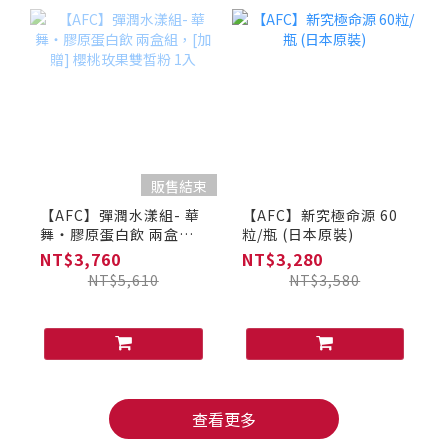
販售結束
【AFC】彈潤水漾組- 華
【AFC】新究極命源 60
舞‧膠原蛋白飲 兩盒
粒/瓶 (日本原裝)
組，[加贈] 櫻桃玫果雙
NT$3,760
NT$3,280
皙粉 1入
NT$5,610
NT$3,580
查看更多