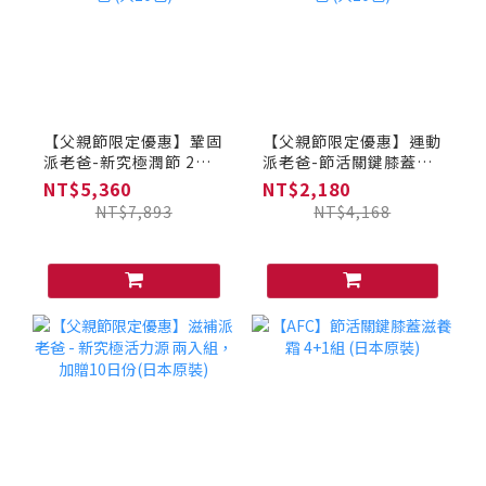
【父親節限定優惠】鞏固
【父親節限定優惠】運動
派老爸-新究極潤節 2入
派老爸-節活關鍵膝蓋滋
組 + 節活關鍵膝蓋滋養
養霜 2入組 + 新究極潤節
NT$5,360
NT$2,180
霜 10日份隨身包 (共10
10日份隨身包 (共10包)
NT$7,893
NT$4,168
包)