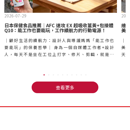
2026-07-29
202
日本保健食品推薦｜AFC 速攻 EX 超吸收薑黃+包接體
維他
Q10：能工作也要能玩，工作續航力的行動電源！
美
品
｜顧好生活的續航力：設計人與導護媽媽「能工作也
｜
要能玩」的保養哲學｜ 身為一個自媒體工作者+設計
美
人，每天不是坐在工位上打字、修片、剪輯，就是在
天
跑點外拍， 趕工的同時，體力也是工作續航力的一個
拍
很大的關鍵，能工作也要能玩，才能顧好生活品質。
定
之前入手的AFC速攻EX超吸收薑黃+包接體Q10覺得
忍
很不錯，所以這次我也帶了一瓶要給我媽吃吃～ 我媽
工
查看更多
平常除了工作，還有當導護媽媽，也很常被我們這些
品
小孩和他的朋友們拉著到處趴趴造，雖然是長輩，但
慣
也一樣要能工作也要能玩，才能顧好生活品質呀～｜
能
日本唯一保健食品製造上市公司：AFC 品牌與全產品
素C
GMP 認證｜ AFC是目前日本唯一一家保健食品製造
食品
廠股票上市公司，日本排名前五大的保健食品品牌，
A