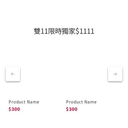
雙11限時獨家$1111
Product Name
Product Name
P
$300
$300
$