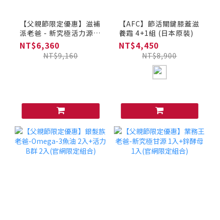
【父親節限定優惠】滋補
【AFC】節活關鍵膝蓋滋
派老爸 - 新究極活力源
養霜 4+1組 (日本原裝)
兩入組，加贈10日份(日
NT$6,360
NT$4,450
本原裝)
NT$9,160
NT$8,900