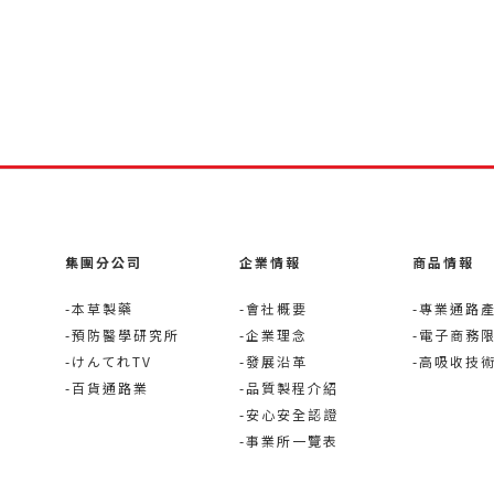
集團分公司
企業情報
商品情報
-本草製藥
-會社概要
-專業通路
-預防醫學研究所
-企業理念
-電子商務
-けんてれTV
-發展沿革
-高吸收技
-百貨通路業
-品質製程介紹
-安心安全認證
-事業所一覽表