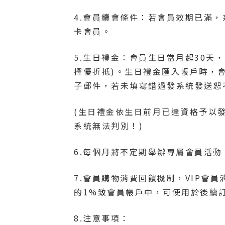
4.會員續會條件：若會員效期已滿
卡會員。
5.生日禮金：會員生日當月起30天
擇優折抵)。生日禮金匯入帳戶時，
子郵件，若未填寫錯過發系統發送恕
(生日禮金依生日前月已達資格予以
系統無法判別！)
6.每個月將不定期舉辦專屬會員活動
7.會員購物消費回饋機制，VIP會
的1%致會員帳戶中，可使用於後續
8.注意事項：