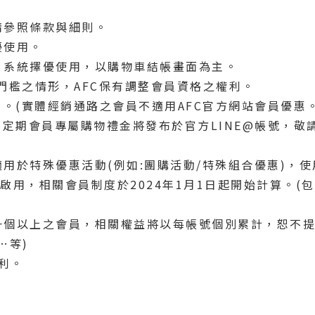
請參照條款與細則。
優使用。
扣，系統擇優使用，以購物車結帳畫面為主。
IP門檻之情形，AFC保有調整會員資格之權利。
用。(實體經銷通路之會員不適用AFC官方網站會員優惠。
及不定期會員專屬購物禮金將發布於官方LINE@帳號，
適用於特殊優惠活動(例如:團購活動/特殊組合優惠)，
正式啟用，相關會員制度於2024年1月1日起開始計算。
有一個以上之會員，相關權益將以每帳號個別累計，恕不
…等)
權利。