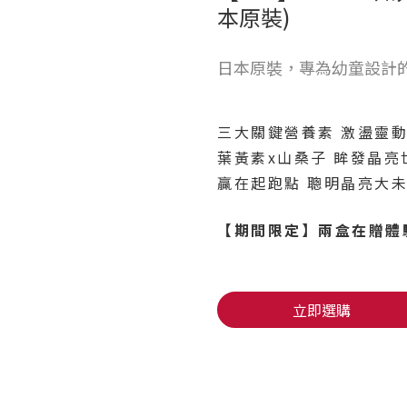
本原裝)
日本原裝，專為幼童設計
三大關鍵營養素 激盪靈
葉黃素x山桑子 眸發晶亮
贏在起跑點 聰明晶亮大
【期間限定】兩盒在贈體
立即選購