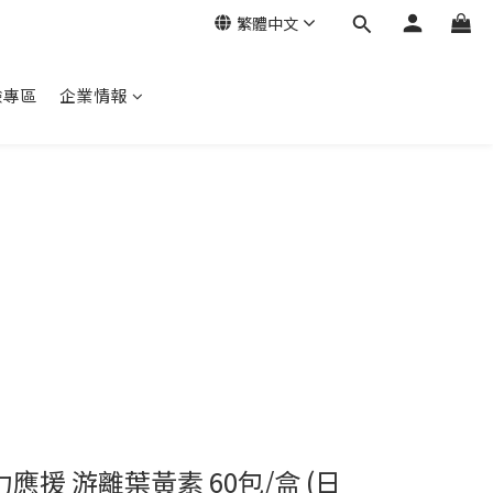
繁體中文
驗專區
企業情報
力應援 游離葉黃素 60包/盒 (日