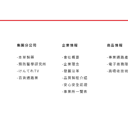
集團分公司
企業情報
商品情報
-本草製藥
-會社概要
-專業通路
-預防醫學研究所
-企業理念
-電子商務
-けんてれTV
-發展沿革
-高吸收技
-百貨通路業
-品質製程介紹
-安心安全認證
-事業所一覽表