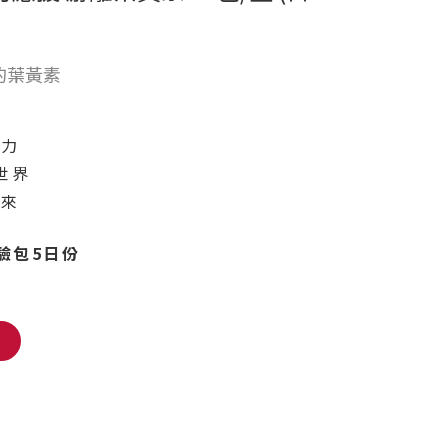
的葉黃素
動力
世界
未來
驗包5日份