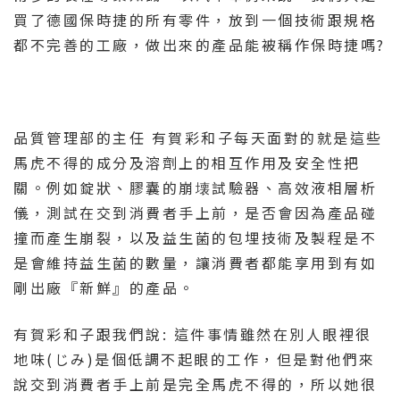
買了德國保時捷的所有零件，放到一個技術跟規格
都不完善的工廠，做出來的產品能被稱作保時捷嗎?
品質管理部的主任 有賀彩和子每天面對的就是這些
馬虎不得的成分及溶劑上的相互作用及安全性把
關。例如錠狀、膠囊的崩壊試驗器、高效液相層析
儀，測試在交到消費者手上前，是否會因為產品碰
撞而產生崩裂，以及益生菌的包埋技術及製程是不
是會維持益生菌的數量，讓消費者都能享用到有如
剛出廠『新鮮』的產品。
有賀彩和子跟我們說: 這件事情雖然在別人眼裡很
地味(じみ)是個低調不起眼的工作，但是對他們來
說交到消費者手上前是完全馬虎不得的，所以她很