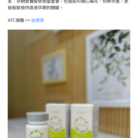
家：孕期營養縱使相當重要，但是如何開心補充、快樂孕產，更
是輕鬆愉快度過孕期的關鍵。
AFC
葉酸
>>
這裡買