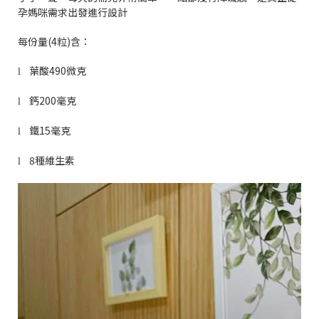
孕媽咪需求出發進行設計
每份量
(4
粒
)
含：
葉酸
490
微克
l
鈣
200
毫克
l
鐵
15
毫克
l
8
種維生素
l