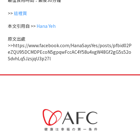
>>
這裡買
本文引用自 >>
Hana Yeh
原文出處
>>https://www.facebook.com/HanaSaysYes/posts/pfbid02P
eZQU95DCMDPEcoN5gpqwFccAC4Y58u4xgW48Gf2gG5s52o
SdvhLq5JzsjqU3p27l