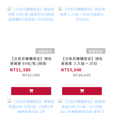
販售結束
販售結束
【文雨非團購限定】視倍
【文雨非團購限定】視倍
葉黃素 60粒/瓶 (兩個月
葉黃素 三入組 + 20日份
份)(超結晶游離性4倍吸
隨身包 (共20包)
NT$1,580
NT$5,040
收) (日本原裝)
NT$1,980
NT$6,435