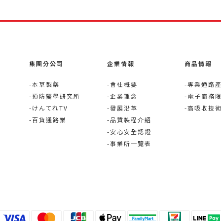
集團分公司
企業情報
商品情報
-本草製藥
-會社概要
-專業通路
-預防醫學研究所
-企業理念
-電子商務
-けんてれTV
-發展沿革
-高吸收技
-百貨通路業
-品質製程介紹
-安心安全認證
-事業所一覽表