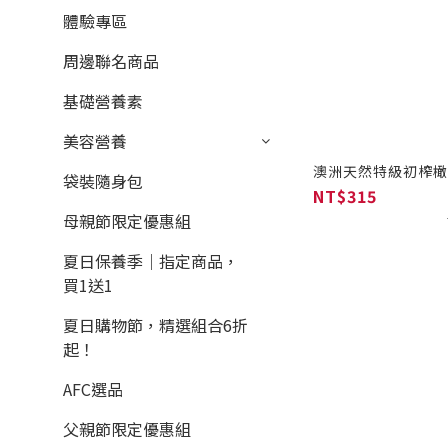
體驗專區
周邊聯名商品
基礎營養素
美容營養
澳洲天然特級初榨橄欖
袋裝隨身包
NT$315
母親節限定優惠組
夏日保養季｜指定商品，
買1送1
夏日購物節，精選組合6折
起！
AFC選品
父親節限定優惠組