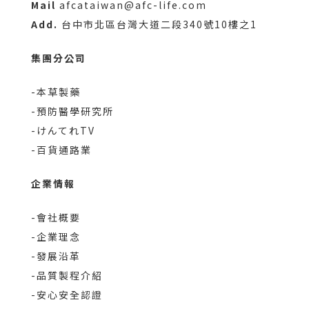
Mail
afcataiwan@afc-life.com
Add.
台中市北區台灣大道二段340號10樓之1
集團分公司
-本草製藥
-預防醫學研究所
-けんてれTV
-百貨通路業
企業情報
-會社概要
-企業理念
-發展沿革
-品質製程介紹
-安心安全認證