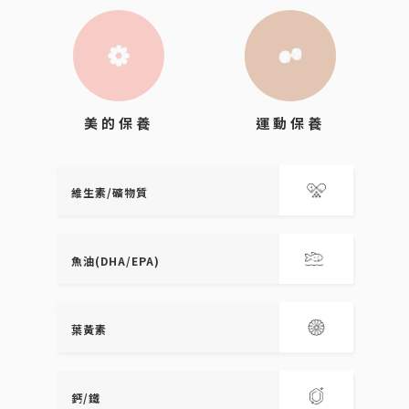
運動保養
美的保養
維生素/礦物質
魚油(DHA/EPA)
葉黃素
鈣/鐵