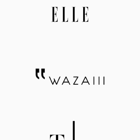
鬆保養~想要和我一樣，與家人一起保養起來，可以
達 
帶瓶AFC速攻EX超吸收薑黃+包接體Q10看看喔
顆就
~>>本文引用自 Shouyadog's everything
於將
素、
激，
耐熱
護營
素 
續釋放。 夏天想要維持
一瓶
夏天
C1
eve