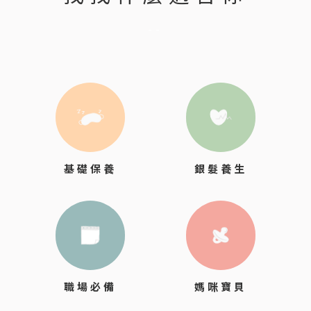
--
銀髮養生
基礎保養
職場必備
媽咪寶貝