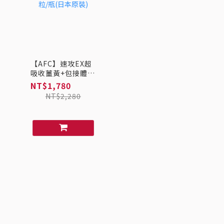
【AFC】速攻EX超
吸收薑黃+包接體
Q10 30粒/瓶(日本
NT$1,780
原裝)
NT$2,280