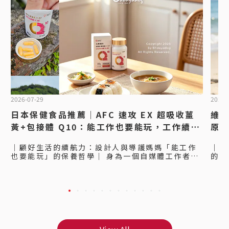
2026-07-29
2026-
日本保健食品推薦｜AFC 速攻 EX 超吸收薑
維他
黃+包接體 Q10：能工作也要能玩，工作續航
原蛋
力的行動電源！
日
｜顧好生活的續航力：設計人與導護媽媽「能工作
｜自
也要能玩」的保養哲學｜ 身為一個自媒體工作者
的美
+設計人，每天不是坐在工位上打字、修片、剪輯，
人，
就是在跑點外拍， 趕工的同時，體力也是工作續航
在跑
力的一個很大的關鍵，能工作也要能玩，才能顧好
卡那
生活品質。 之前入手的AFC速攻EX超吸收薑黃+包
是每
接體Q10覺得很不錯，所以這次我也帶了一瓶要給
跑，
我媽吃吃～ 我媽平常除了工作，還有當導護媽媽，
話，
也很常被我們這些小孩和他的朋友們拉著到處趴趴
膠原
造，雖然是長輩，但也一樣要能工作也要能玩，才
一起