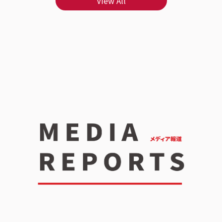
View All
能顧好生活品質呀～｜日本唯一保健食品製造上市
了A
公司：AFC 品牌與全產品 GMP 認證｜ AFC是目前
✨ ｜日本唯一保健食品製造上市公司：AFC 品牌與
日本唯一一家保健食品製造廠股票上市公司，日本
全產
排名前五大的保健食品品牌， 從1969年在日本創
食品
業至今，擁有由藥學及農學權威博士組成的日本預
食品
防醫學研究所。 不只AFC全產品都有拿到國際品質
學及
認證標誌，還是日本首獲准食品GMP的品牌呢~ ｜
只A
奈米微粒化包埋專利：嚴選沖繩秋薑黃之王與 27
本首
倍吸收技術｜ AFC速攻EX超吸收薑黃+包接體Q10
秘密
最吸引我的地方， 就是他的專利技術竟然能讓薑黃
維生
素吸收力提升27倍！ 這款嚴選了95%高濃度的日
高吸
本沖繩薑黃素之王-秋薑黃， 搭配日本專利
C、
Theracurmin®奈米微粒化包埋技術，直接將薑黃
VC
素吸收力提升27倍~｜黃金加乘好幫手：日本專利
合，
包接體 Q10、BioPerine® 黑胡椒與維生素 B 群
壞，
｜ 全球知名日本專利包接體輔酶 Q10，加上特定酵
幫助
母發酵複製分離萃取，安全性高， 並使用獨家包接
收及
體技術，幫助營養素吸收與提高生物利用率達18倍
HY
呢。裡面還有50倍高濃縮美國專利 BioPerine®
呢~
黑胡椒萃取，能幫助提升薑黃素的生物利用率達20
覆，
倍。 薑黃素的加乘好幫手維生素B群，當然是不能
常兩
缺席的，通通都在裡面啦～保養小叮嚀：因為裡面
C1
含有 Q10，根據衛福部規定，15歲以下小孩、懷孕
家特
或哺乳期間的媽咪，以及有在服用抗凝血劑（如
覆，
Warfarin）藥品的朋友，食用前要先諮詢醫生喔！
緩慢
一瓶裡面有30顆。 飯後30分鐘吃1顆，就可以輕
素 