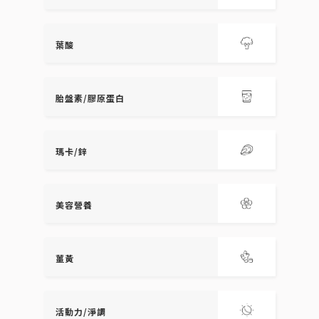
葉酸
胎盤素/膠原蛋白
瑪卡/鋅
美容營養
薑黃
活動力/淨調