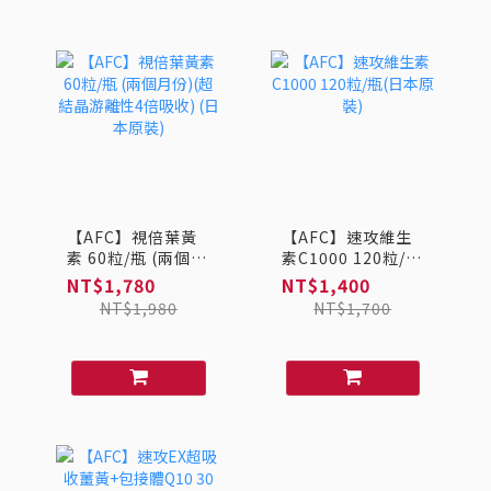
【AFC】視倍葉黃
【AFC】速攻維生
素 60粒/瓶 (兩個月
素C1000 120粒/瓶
份)(超結晶游離性4
(日本原裝)
NT$1,780
NT$1,400
倍吸收) (日本原裝)
NT$1,980
NT$1,700