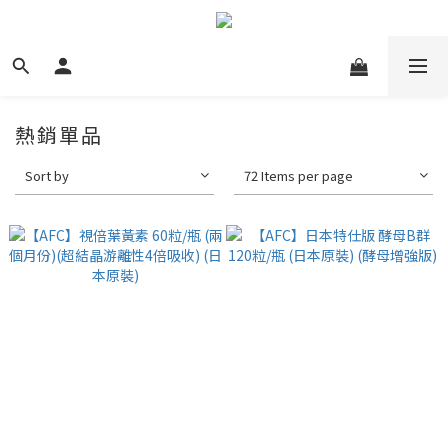
熱銷單品
Sort by
72 Items per page