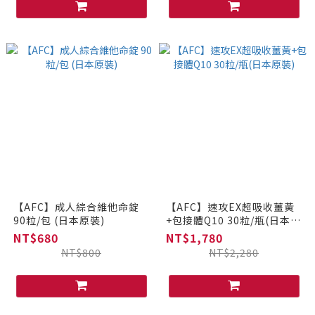
【AFC】成人綜合維他命錠
【AFC】速攻EX超吸收薑黃
90粒/包 (日本原裝)
+包接體Q10 30粒/瓶(日本原
裝)
NT$680
NT$1,780
NT$800
NT$2,280