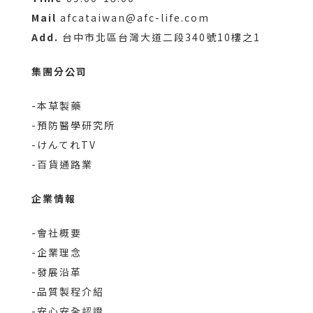
Mail
afcataiwan@afc-life.com
Add.
台中市北區台灣大道二段340號10樓之1
集團分公司
-本草製藥
-預防醫學研究所
-けんてれTV
-百貨通路業
企業情報
-會社概要
-企業理念
-發展沿革
-品質製程介紹
-安心安全認證