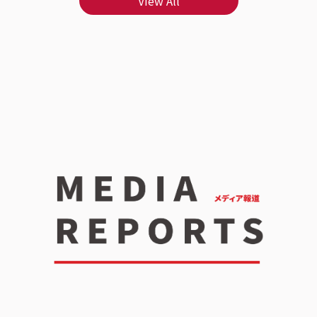
View All
能顧好生活品質呀～｜日本唯一保健食品製造上市
了A
公司：AFC 品牌與全產品 GMP 認證｜ AFC是目前
✨ ｜日本唯一保健食品製造上市公司：AFC 品牌與
日本唯一一家保健食品製造廠股票上市公司，日本
全產
排名前五大的保健食品品牌， 從1969年在日本創
食品
業至今，擁有由藥學及農學權威博士組成的日本預
食品
防醫學研究所。 不只AFC全產品都有拿到國際品質
學及
認證標誌，還是日本首獲准食品GMP的品牌呢~ ｜
只A
奈米微粒化包埋專利：嚴選沖繩秋薑黃之王與 27
本首
倍吸收技術｜ AFC速攻EX超吸收薑黃+包接體Q10
秘密
最吸引我的地方， 就是他的專利技術竟然能讓薑黃
維生
素吸收力提升27倍！ 這款嚴選了95%高濃度的日
高吸
本沖繩薑黃素之王-秋薑黃， 搭配日本專利
C、
Theracurmin®奈米微粒化包埋技術，直接將薑黃
VC
素吸收力提升27倍~｜黃金加乘好幫手：日本專利
合，
包接體 Q10、BioPerine® 黑胡椒與維生素 B 群
壞，
｜ 全球知名日本專利包接體輔酶 Q10，加上特定酵
幫助
母發酵複製分離萃取，安全性高， 並使用獨家包接
收及
體技術，幫助營養素吸收與提高生物利用率達18倍
HY
呢。裡面還有50倍高濃縮美國專利 BioPerine®
呢~
黑胡椒萃取，能幫助提升薑黃素的生物利用率達20
覆，
倍。 薑黃素的加乘好幫手維生素B群，當然是不能
常兩
缺席的，通通都在裡面啦～保養小叮嚀：因為裡面
C1
含有 Q10，根據衛福部規定，15歲以下小孩、懷孕
家特
或哺乳期間的媽咪，以及有在服用抗凝血劑（如
覆，
Warfarin）藥品的朋友，食用前要先諮詢醫生喔！
緩慢
一瓶裡面有30顆。 飯後30分鐘吃1顆，就可以輕
素 