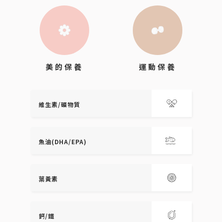
運動保養
美的保養
維生素/礦物質
魚油(DHA/EPA)
葉黃素
鈣/鐵