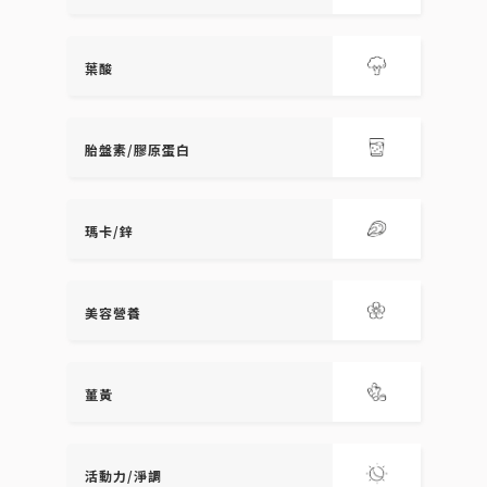
葉酸
胎盤素/膠原蛋白
瑪卡/鋅
美容營養
薑黃
活動力/淨調