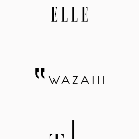
鬆保養~想要和我一樣，與家人一起保養起來，可以
達 
帶瓶AFC速攻EX超吸收薑黃+包接體Q10看看喔
顆就
~>>本文引用自 Shouyadog's everything
於將
素、
激，
耐熱
護營
素 
續釋放。 夏天想要維持
一瓶
夏天
C1
eve