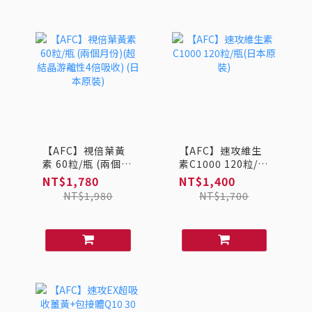
【AFC】視倍葉黃
【AFC】速攻維生
素 60粒/瓶 (兩個月
素C1000 120粒/瓶
份)(超結晶游離性4
(日本原裝)
NT$1,780
NT$1,400
倍吸收) (日本原裝)
NT$1,980
NT$1,700