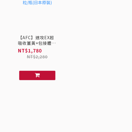
【AFC】速攻EX超
吸收薑黃+包接體
Q10 30粒/瓶(日本
NT$1,780
原裝)
NT$2,280