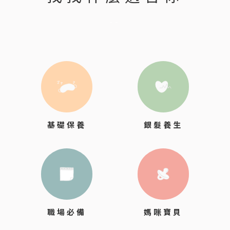
--
銀髮養生
基礎保養
職場必備
媽咪寶貝