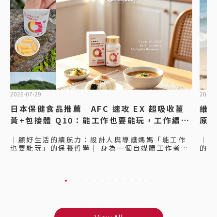
2026-07-29
2026-
日本保健食品推薦｜AFC 速攻 EX 超吸收薑
維他
黃+包接體 Q10：能工作也要能玩，工作續航
原蛋
力的行動電源！
日
｜顧好生活的續航力：設計人與導護媽媽「能工作
｜自
也要能玩」的保養哲學｜ 身為一個自媒體工作者
的美
+設計人，每天不是坐在工位上打字、修片、剪輯，
人，
就是在跑點外拍， 趕工的同時，體力也是工作續航
在跑
力的一個很大的關鍵，能工作也要能玩，才能顧好
卡那
生活品質。 之前入手的AFC速攻EX超吸收薑黃+包
是每
接體Q10覺得很不錯，所以這次我也帶了一瓶要給
跑，
我媽吃吃～ 我媽平常除了工作，還有當導護媽媽，
話，
也很常被我們這些小孩和他的朋友們拉著到處趴趴
膠原
造，雖然是長輩，但也一樣要能工作也要能玩，才
一起