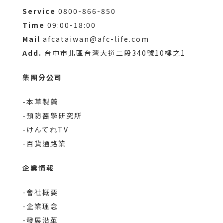
Service
0800-866-850
Time
09:00-18:00
Mail
afcataiwan@afc-life.com
Add.
台中市北區台灣大道二段340號10樓之1
集團分公司
-本草製藥
-預防醫學研究所
-けんてれTV
-百貨通路業
企業情報
-會社概要
-企業理念
-發展沿革