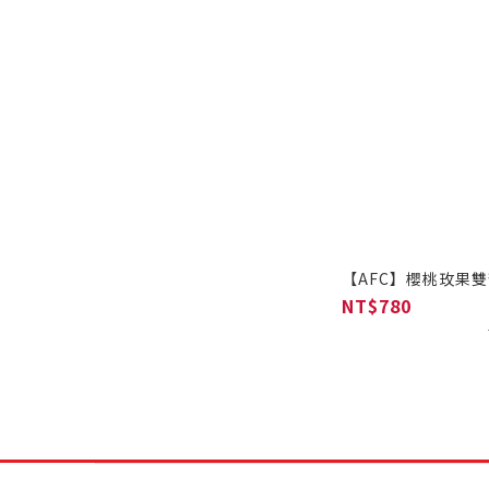
【AFC】櫻桃玫果雙皙
NT$780