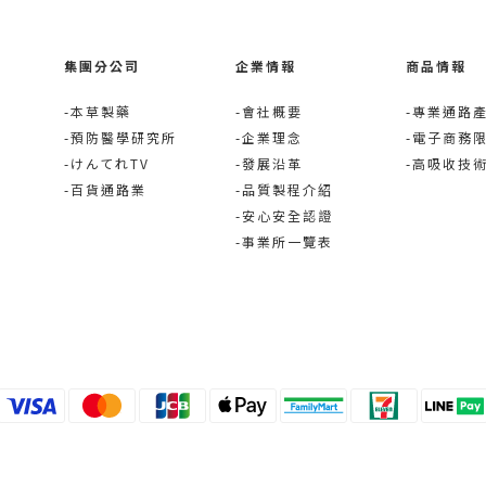
集團分公司
企業情報
商品情報
-本草製藥
-會社概要
-專業通路
-預防醫學研究所
-企業理念
-電子商務
-けんてれTV
-發展沿革
-高吸收技
-百貨通路業
-品質製程介紹
-安心安全認證
-事業所一覽表