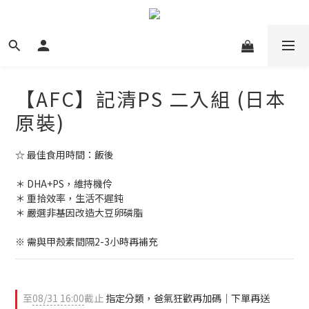
【AFC】記清PS 二入組 (日本
原裝)
☆ 最佳食用時間：飯後
＊ DHA+PS，維持機伶
＊ 重拾效率，生活不遲鈍
＊ 嚴選非基因改造大豆卵磷脂
※ 需與甲殼素間隔2-3小時再補充
至
08/31 16:00
截止
指定分類，爸氣狂歡再加碼｜下單再送