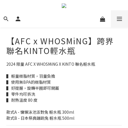
【AFC x WHOSMiNG】跨界
聯名KINTO輕水瓶
2024 限量 AFC X WHOSMiNG X KINTO 聯名輕水瓶
▌ 輕量樹脂材質，羽量負擔
▌ 使用無BPA的樹脂材質
▌ 好提握，旋轉半圈即可開蓋
▌ 零件均可拆洗
▌ 耐熱溫度 80 度
款式A - 慵懶泳池派對兔 輕水瓶 300ml
款式B - 日本祭典蹦跳兔 輕水瓶 500ml