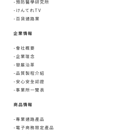
-預防醫學研究所
-けんてれTV
-百貨通路業
企業情報
-會社概要
-企業理念
-發展沿革
-品質製程介紹
-安心安全認證
-事業所一覽表
商品情報
-專業通路產品
-電子商務限定產品