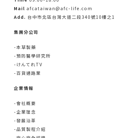
Mail
afcataiwan@afc-life.com
Add.
台中市北區台灣大道二段340號10樓之1
集團分公司
-本草製藥
-預防醫學研究所
-けんてれTV
-百貨通路業
企業情報
-會社概要
-企業理念
-發展沿革
-品質製程介紹
-安心安全認證