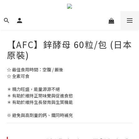
【AFC】鋅酵母 60粒/包 (日本
原裝)
☆ 最佳食用時間：空腹 / 飯後
☆ 全素可食
＊ 精力旺盛，能量源源不絕
＊ 有助於維持正常味覺與促進食慾
＊ 有助於維持生長發育與生質機能
※ 避免與高劑量的鈣、鐵同時補充