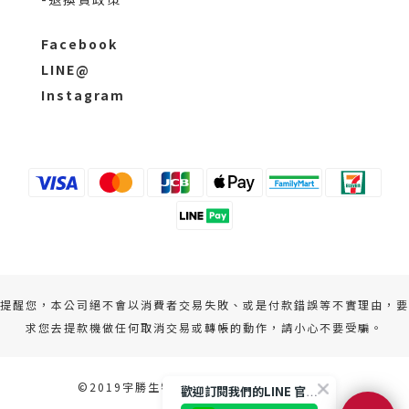
Facebook
LINE@
Instagram
提醒您，本公司絕不會以消費者交易失敗、或是付款錯誤等不實理由，要
求您去提款機做任何取消交易或轉帳的動作，請小心不要受騙。
©2019宇勝生物科技股份有限公司 版權所有
歡迎訂閱我們的LINE 官方帳號