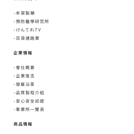
朝九晚五，續航力支援。
一次補足 6 種關鍵維生素B群，並特別
-本草製藥
添加「穀胱甘肽」，協同運作幫助健康
-預防醫學研究所
維持。純植物來源成分，素食族群也能
-けんてれTV
素食族
安心補充。。
-百貨通路業
嚴選瑞士Vcaps®植物性膠囊，素食者也
能安心補充。
企業情報
-會社概要
-企業理念
-發展沿革
-品質製程介紹
-安心安全認證
-事業所一覽表
商品情報