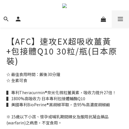
【AFC】速攻EX超吸收薑黃
+包接體Q10 30粒/瓶(日本原
裝)
☆ 最佳食用時間：飯後30分鐘
☆ 全素可食
▌ 專利Theracurmin®奈米化微粒薑黃素，吸收力提升27倍！
▌ 1800%高吸收力 日本專利包接體輔酶Q10
▌ 美國專利BioPerine®黑胡椒萃取，含95%高濃度胡椒鹼
※ 15歲以下小孩、懷孕或哺乳期間婦女及服用抗凝血藥品
(warfarin)之病患，不宜食用。