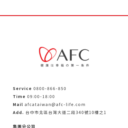
建議飯後30分鐘食用。建議1天1粒。
應酬族
長效維持：全天候電力不間斷
應酬聚會，隔天精神差。
具備卓越的長時效性與高生物利用率，
營養素能穩定且長效維持達18-24小
時，維持一整天的神采奕奕。
熬夜族
慣性熬夜，新陳代謝差。
天然酵母來源：告別化學異味與負擔
嚴選天然酵母來源，無一般化學合成B
群的臭味，散發淡淡自然酵母香。尿液
運動族
排出的顏色呈淡黃色，而非化學合成的
Service
0800-866-850
健身運動，效率加倍。
Time
09:00-18:00
深橘色。
Mail
afcataiwan@afc-life.com
Add.
台中市北區台灣大道二段340號10樓之1
職場族
集團分公司
黃金6+1關鍵配方：6種B群+穀胱甘肽