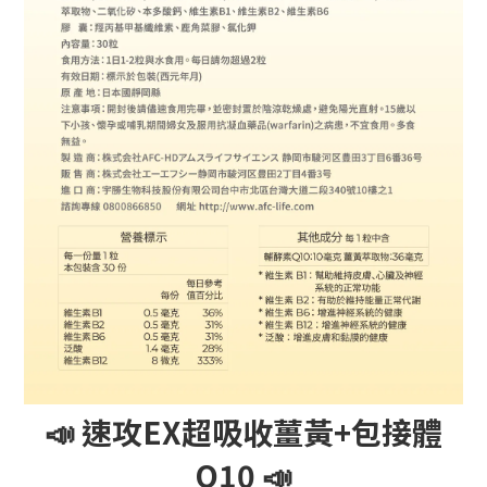
📣 速攻EX超吸收薑黃+包接體
Q10 📣