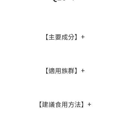
【主要成分】+
專利NDS蛋白質胜肽載體技術：全食物
【適用族群】+
型態營養
來自NDS專利全食物型態B群，全食物
型態蛋白質胜肽載體營養素，相較純化
外食族
的化學合成營養素提升了4倍的吸收效
【建議食用方法】+
三餐外食，營養不均。
率，實現高品質的營養補給。