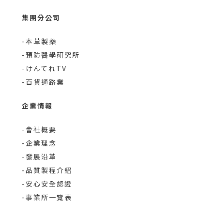
集團分公司
-本草製藥
-預防醫學研究所
-けんてれTV
-百貨通路業
企業情報
-會社概要
-企業理念
-發展沿革
-品質製程介紹
-安心安全認證
-事業所一覽表