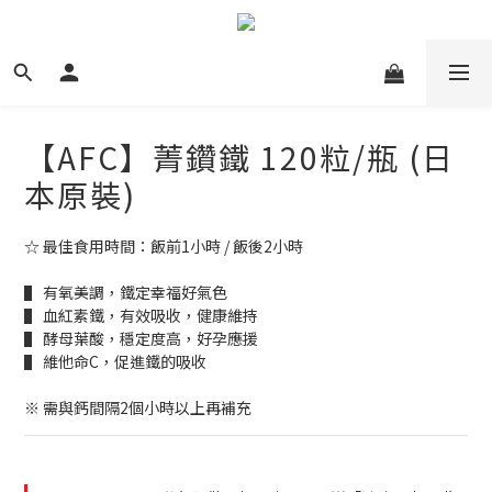
【AFC】菁鑽鐵 120粒/瓶 (日
本原裝)
☆ 最佳食用時間：飯前1小時 / 飯後2小時
▌ 有氧美調，鐵定幸福好氣色
▌ 血紅素鐵，有效吸收，健康維持
▌ 酵母葉酸，穩定度高，好孕應援
▌ 維他命C，促進鐵的吸收
※ 需與鈣間隔2個小時以上再補充