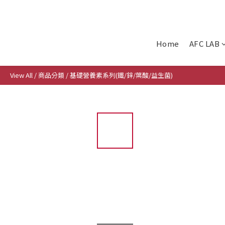
Home
AFC LAB
View All
/
商品分類
/
基礎營養素系列(鐵/鋅/葉酸/益生菌)