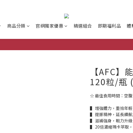
商品分類
官網獨家優惠
精選組合
即期福利品
體
【AFC】
120粒/瓶
☆ 最佳食用時間：空腹 
▌ 增強體力，重拾年輕
▌ 提振精神，延長續航
▌ 滋補強身，戰力升級
▌ 20倍濃縮瑪卡萃取