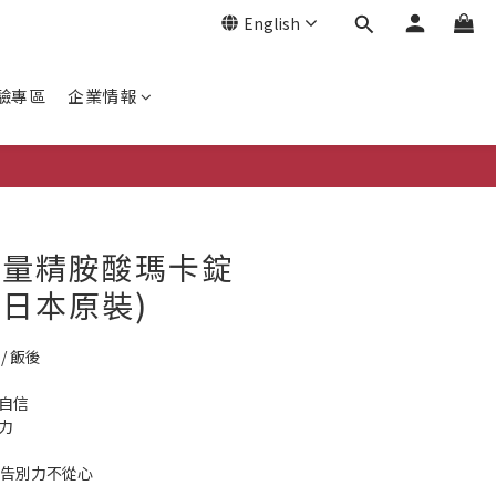
English
驗專區
企業情報
能量精胺酸瑪卡錠
 (日本原裝)
/ 飯後
自信
力
，告別力不從心