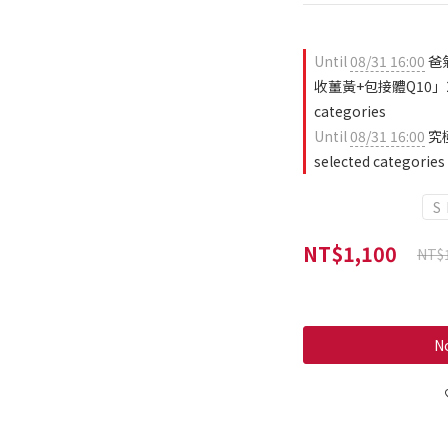
Until
08/31 16:00
爸
收薑黃+包接體Q10」2日
categories
Until
08/31 16:00
究
selected categories
S
NT$1,100
NT$
No