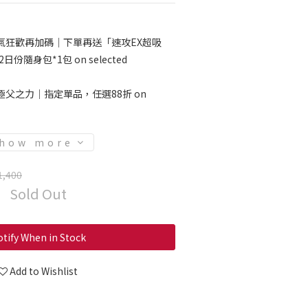
氣狂歡再加碼｜下單再送「速攻EX超吸
份隨身包*1包 on selected
極父之力｜指定單品，任選88折 on
how more
1,400
Sold Out
tify When in Stock
Add to Wishlist