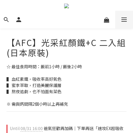
【AFC】光采紅顏鐵+C 二入組
(日本原裝)
☆ 最佳食用時間：飯前1小時 / 飯後2小時
▌ 血紅素鐵，吸收率高好氣色
▌ 蜜李萃取，打造美麗保護層
▌ 熬夜追劇，也不怕面有菜色
※ 需與鈣間隔2個小時以上再補充
Until
08/31 16:00
爸氣狂歡再加碼｜下單再送「速攻EX超吸收