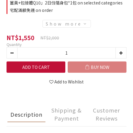
薑黃+包接體Q10」2日份隨身包*1包 on selected categories
宅配滿額免運 on order
Show more
NT$1,550
NT$2,000
Quantity
ADD TO CART
BUY NOW
Add to Wishlist
Shipping &
Customer
Description
Payment
Reviews