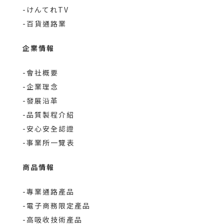
-けんてれTV
-百貨通路業
企業情報
-會社概要
-企業理念
-發展沿革
-品質製程介紹
-安心安全認證
-事業所一覽表
商品情報
-專業通路產品
-電子商務限定產品
-高吸收技術產品