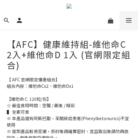
【AFC】健康維持組-維他命C
2入+維他命D 1入 (官網限定組
合)
【 AFC 官網限定優惠組合】
組合內容：維他命Cx2、維他命Dx1
【維他命Ｃ 120粒/包】
☆ 最佳食用時間：空腹 / 飯後 / 睡前
▌ 全素可食
※ 本產品還有阿斯巴甜，苯酮尿症患者(Phenylketonurics)不宜
使用
※ 錠劑產品較易受潮，拆封後請確實密封，並且取出後請勿再放
回去，避免錠劑受潮氧化。