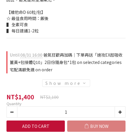
【維他命D 60粒/包】
☆ 最佳食用時間：飯後
▌ 全素可食
▌ 每日建議1-2粒
Until
08/31 16:00
爸氣狂歡再加碼｜下單再送「速攻EX超吸收
薑黃+包接體Q10」2日份隨身包*1包 on selected categories
宅配滿額免運 on order
Show more
NT$1,400
NT$2,100
Quantity
ADD TO CART
BUY NOW