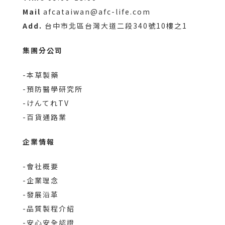
Mail
afcataiwan@afc-life.com
Add.
台中市北區台灣大道二段340號10樓之1
集團分公司
-本草製藥
-預防醫學研究所
-けんてれTV
-百貨通路業
企業情報
-會社概要
-企業理念
-發展沿革
-品質製程介紹
-安心安全認證