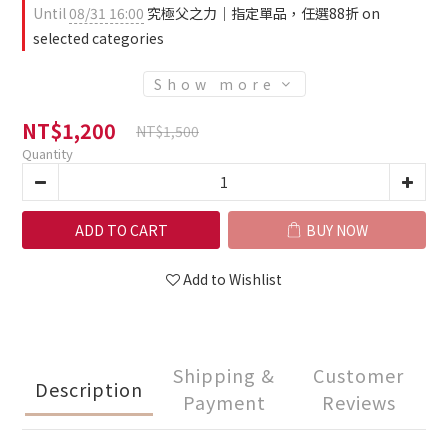
Until
08/31 16:00
究極父之力｜指定單品，任選88折 on
selected categories
Show more
NT$1,200
NT$1,500
Quantity
ADD TO CART
BUY NOW
Add to Wishlist
Shipping &
Customer
Description
Payment
Reviews