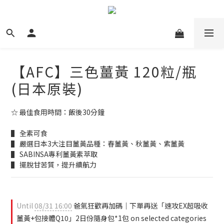
【AFC】三色薑黃 120粒/瓶
(日本原裝)
☆ 最佳食用時間：飯後30分鐘
▌ 全素可食
▌ 嚴選日本3大注目薑黃品種：春薑黃、秋薑黃、紫薑黃
▌ SABINSA專利薑黃素萃取
▌ 擺脫甘苦質，提升續航力
Until
08/31 16:00
爸氣狂歡再加碼｜下單再送「速攻EX超吸收
薑黃+包接體Q10」2日份隨身包*1包 on selected categories