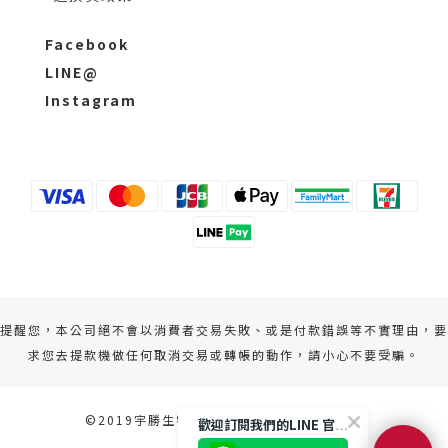
Facebook
LINE@
Instagram
提醒您，本公司絕不會以消費者交易失敗、或是付款錯誤等不實理由，要
求您去提款機做任何取消交易或轉帳的動作，請小心不要受騙。
©2019宇勝生物科技股份有限公司 版權所有
歡迎訂閱我們的LINE 官方帳號