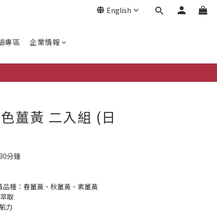
English
驗專區
企業情報
BUY NOW
色薑黃 二入組 (日
30分鐘
薑黃品種：春薑黃、秋薑黃、紫薑黃
素萃取
航力