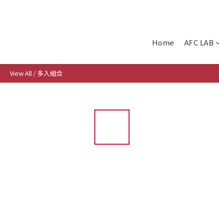
Home
AFC LAB
View All
/
多入組合