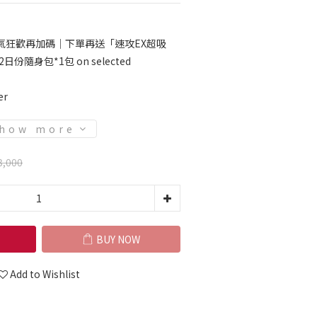
氣狂歡再加碼｜下單再送「速攻EX超吸
份隨身包*1包 on selected
er
how more
3,000
BUY NOW
Add to Wishlist