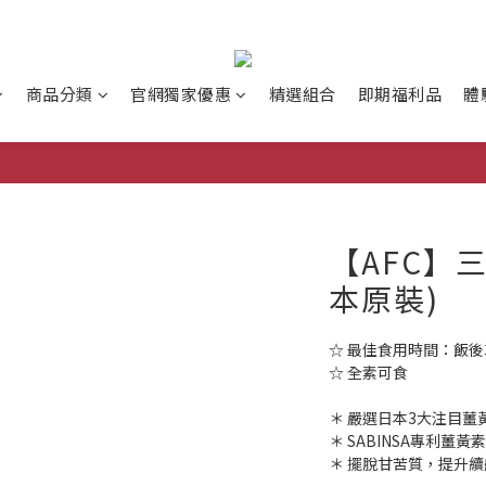
商品分類
官網獨家優惠
精選組合
即期福利品
體
【AFC】三
本原裝)
☆ 最佳食用時間：飯後
☆ 全素可食
＊ 嚴選日本3大注目
＊ SABINSA專利薑黃
＊ 擺脫甘苦質，提升續