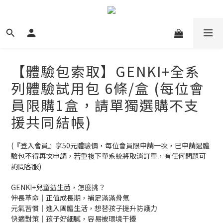
【體驗包索取】GENKI+全系
列體驗試用包 6條/盒 (每位會
員限購1盒，請單獨選購不支
援共同結帳)
(『登入會員』享50元體驗價，每位會員限申請一次，已申請過體
驗包不得再次申請，若重複下單系統將取消訂單，有任何問題可
詢問客服)
GENKI+兒童益生菌，怎麼挑？
伸長革命｜正值成長期，補足滿滿骨氣
元氣習慣｜進入團體生活，想替孩子提升防護力
快適對策｜孩子好細膩，容易被環境干擾