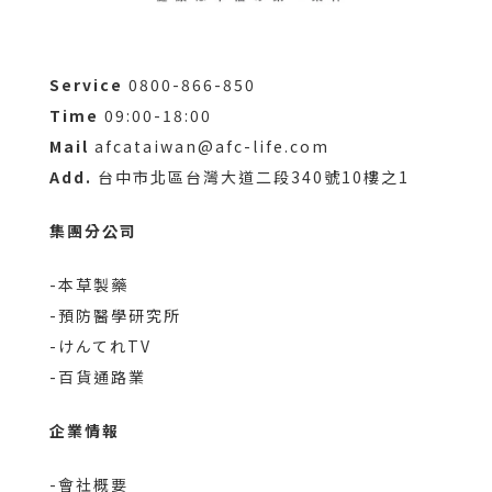
Service
0800-866-850
Time
09:00-18:00
Mail
afcataiwan@afc-life.com
Add.
台中市北區台灣大道二段340號10樓之1
集團分公司
-本草製藥
-預防醫學研究所
-けんてれTV
-百貨通路業
企業情報
-會社概要