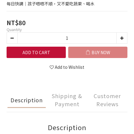
每日快調｜孩子嗯嗯不順，又不愛吃蔬果、喝水
NT$80
Quantity
ADD TO CART
BUY NOW
Add to Wishlist
Shipping &
Customer
Description
Payment
Reviews
Description