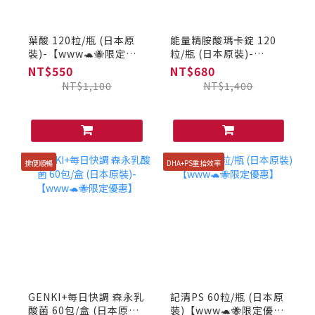
葉酸 120粒/瓶 (日本原
能量精胺酸瑪卡錠 120
裝)-【www🐢🐝限定優
粒/瓶 (日本原裝)-
惠】
【www🐢🐝限定優惠】
NT$550
NT$680
NT$1,100
NT$1,400
排便順暢
DHA+PS重拾效率
GENKI+每日快調 森永乳
記清PS 60粒/瓶 (日本原
酸菌 60包/盒 (日本原
裝)【www🐢🐝限定優