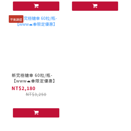
平衡調控
新究極糖幸 60粒/瓶-
【www🐢🐝限定優惠】
NT$2,180
NT$3,250