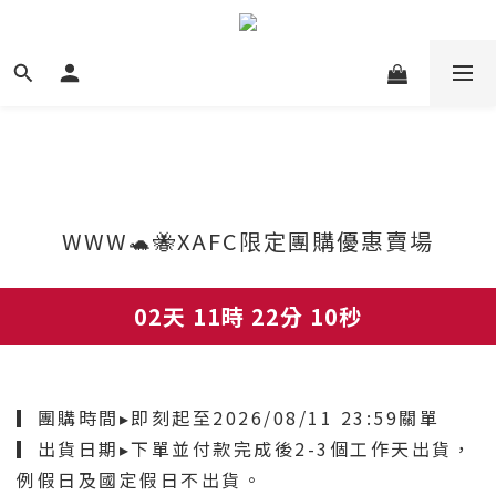
WWW🐢🐝XAFC限定團購優惠賣場
02天 11時 22分 10秒
▎團購時間▸即刻起至2026/08/11 23:59關單
▎出貨日期▸下單並付款完成後2-3個工作天出貨，
例假日及國定假日不出貨。