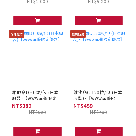
NT$1,000
NT$5,200
強健基底
隱形防護
維他命D 60粒/包 (日本
維他命C 120粒/包 (日本
原裝)【www🐢🐝限定優
原裝)-【www🐢🐝限定
惠】
優惠】
NT$380
NT$459
NT$600
NT$700