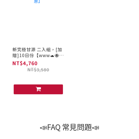
新究極甘源 二入組，[加
贈]10日份【www🐢🐝限
定優惠】
NT$4,760
NT$3,580
📣FAQ 常見問題📣