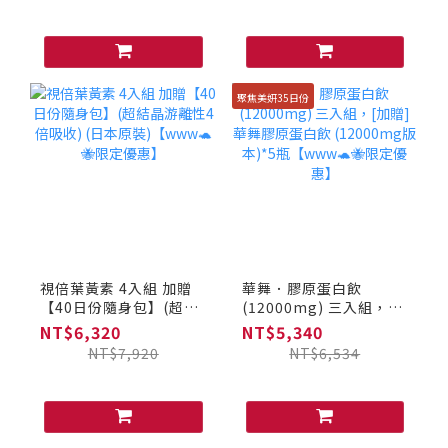
聚焦美妍35日份
視倍葉黃素 4入組 加贈
華舞．膠原蛋白飲
【40日份隨身包】(超結
(12000mg) 三入組，
晶游離性4倍吸收) (日本
[加贈] 華舞膠原蛋白飲
NT$6,320
NT$5,340
原裝)【www🐢🐝限定優
(12000mg版本)*5瓶
NT$7,920
NT$6,534
惠】
【www🐢🐝限定優惠】