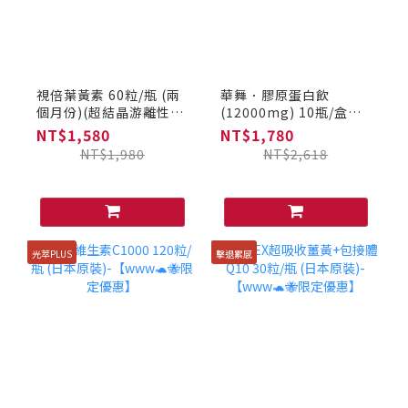
視倍葉黃素 60粒/瓶 (兩
華舞．膠原蛋白飲
個月份)(超結晶游離性4
(12000mg) 10瓶/盒，
倍吸收) (日本原裝)-
[加贈] 華舞膠原蛋白飲
NT$1,580
NT$1,780
【www🐢🐝限定優惠】
(12000mg)*1瓶【www
NT$1,980
NT$2,618
🐢🐝限定優惠】
光萃PLUS
擊退累感