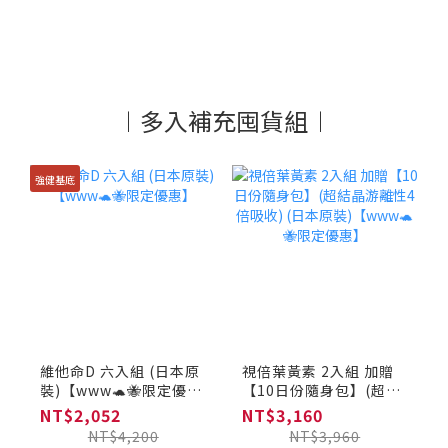
︱多入補充囤貨組︱
強健基底
維他命D 六入組 (日本原
視倍葉黃素 2入組 加贈
裝)【www🐢🐝限定優
【10日份隨身包】(超結
惠】
晶游離性4倍吸收) (日本
NT$2,052
NT$3,160
原裝)【www🐢🐝限定優
NT$4,200
NT$3,960
惠】