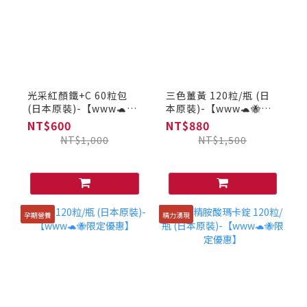
光采紅顏鐵+C 60粒包
三色薑黃 120粒/瓶 (日
(日本原裝)-【www🐢🐝
本原裝)-【www🐢🐝限
限定優惠】
定優惠】
NT$600
NT$880
NT$1,000
NT$1,500
孕期營養
精力湧現