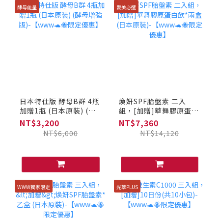
酵母能量
愛美必選
日本特仕版 酵母B群 4瓶
煥妍SPF胎盤素 二入
加贈1瓶 (日本原裝) (酵
組，[加贈]華舞膠原蛋白
母增強版)-【www🐢🐝
飲*兩盒 (日本原裝)-
NT$3,200
NT$7,360
限定優惠】
【www🐢🐝限定優惠】
NT$6,000
NT$14,120
WWW獨家限定
光萃PLUS