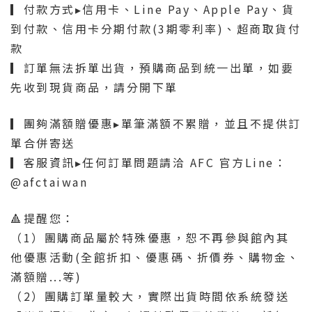
▎付款方式▸信用卡、Line Pay、Apple Pay、貨
到付款、信用卡分期付款(3期零利率)、超商取貨付
款
▎訂單無法拆單出貨，預購商品到統一出單，如要
先收到現貨商品，請分開下單
▎團夠滿額贈優惠▸單筆滿額不累贈，並且不提供訂
單合併寄送
▎客服資訊▸任何訂單問題請洽 AFC 官方Line：
@afctaiwan
🔺提醒您：
（1）團購商品屬於特殊優惠，恕不再參與館內其
他優惠活動(全館折扣、優惠碼、折價券、購物金、
滿額贈...等)
（2）團購訂單量較大，實際出貨時間依系統發送