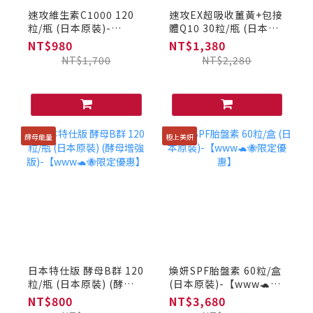
速攻維生素C1000 120
速攻EX超吸收薑黃+包接
粒/瓶 (日本原裝)-
體Q10 30粒/瓶 (日本原
【www🐢🐝限定優惠】
裝)-【www🐢🐝限定優
NT$980
NT$1,380
惠】
NT$1,700
NT$2,280
酵母能量
極上美妍
日本特仕版 酵母B群 120
煥妍SPF胎盤素 60粒/盒
粒/瓶 (日本原裝) (酵母
(日本原裝)-【www🐢🐝
增強版)-【www🐢🐝限
限定優惠】
NT$800
NT$3,680
定優惠】