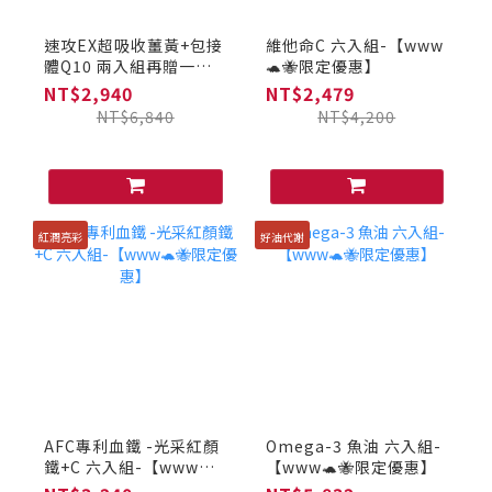
速攻EX超吸收薑黃+包接
維他命C 六入組-【www
體Q10 兩入組再贈一瓶
🐢🐝限定優惠】
(日本原裝)-【www🐢🐝
NT$2,940
NT$2,479
限定優惠】
NT$6,840
NT$4,200
紅潤亮彩
好油代謝
AFC專利血鐵 -光采紅顏
Omega-3 魚油 六入組-
鐵+C 六入組-【www🐢
【www🐢🐝限定優惠】
🐝限定優惠】