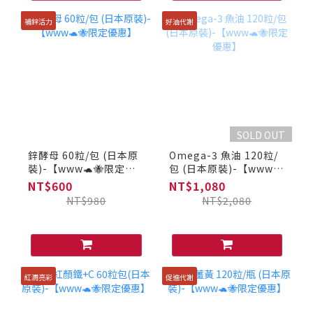
補鋅活力
好油代謝
SOLD OUT
鋅酵母 60粒/包 (日本原
Omega-3 魚油 120粒/
裝)-【www🐢🐝限定優
包 (日本原裝)-【www🐢
惠】
🐝限定優惠】
NT$600
NT$1,080
NT$980
NT$2,080
紅潤亮彩
促進代謝