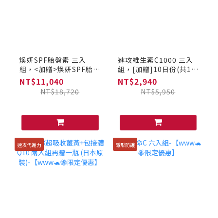
煥妍SPF胎盤素 三入
速攻維生素C1000 三入
組，<加贈>煥妍SPF胎盤
組，[加贈]10日份(共10
素*乙盒 (日本原裝)-
小包)-【www🐢🐝限定
NT$11,040
NT$2,940
【www🐢🐝限定優惠】
優惠】
NT$18,720
NT$5,950
速攻代謝力
隱形防護