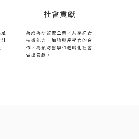
社會貢獻
標是
為成為研發型企業，共享綜合
設計
技術能力，加強與產學官的合
產
作，為預防醫學和老齡化社會
做出貢獻。