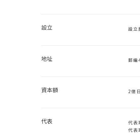
設立
設立於
地址
郵編4
資本額
2億
代表
代表
代表