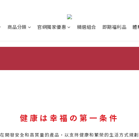
商品分類
官網獨家優惠
精選組合
即期福利品
體
健康は幸福の第一条件
在開發安全和高質量的產品，以支持健康和繁榮的生活方式規劃