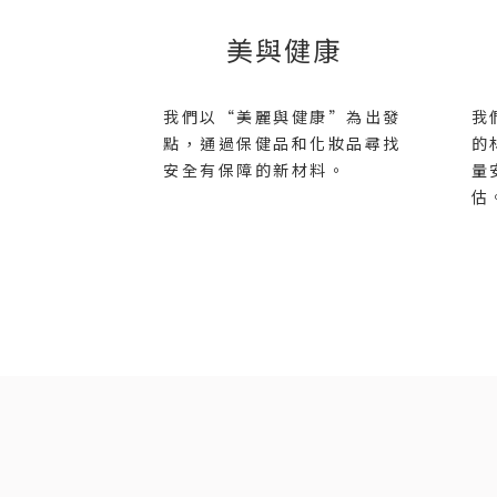
美與健康
我們以“美麗與健康”為出發
我
點，通過保健品和化妝品尋找
的
安全有保障的新材料。
量
估