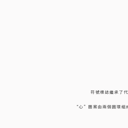
符號標誌繼承了
“心”圖案由兩個圓環組