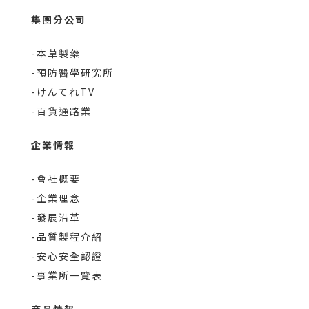
集團分公司
-本草製藥
-預防醫學研究所
-けんてれTV
-百貨通路業
企業情報
-會社概要
-企業理念
-發展沿革
-品質製程介紹
-安心安全認證
-事業所一覽表
商品情報