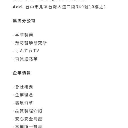
Add.
台中市北區台灣大道二段340號10樓之1
集團分公司
-本草製藥
-預防醫學研究所
-けんてれTV
-百貨通路業
企業情報
-會社概要
-企業理念
-發展沿革
-品質製程介紹
-安心安全認證
-事業所一覽表