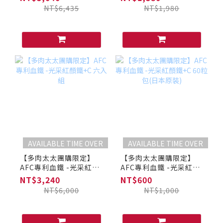
(共20包)+速攻維生素
吸收) (日本原裝)
NT$6,435
NT$1,980
C1000 15日份(共15包)
AVAILABLE TIME OVER
AVAILABLE TIME OVER
【多肉太太團購限定】
【多肉太太團購限定】
AFC專利血鐵 -光采紅顏
AFC專利血鐵 -光采紅顏
鐵+C 六入組
鐵+C 60粒包(日本原裝)
NT$3,240
NT$600
NT$6,000
NT$1,000