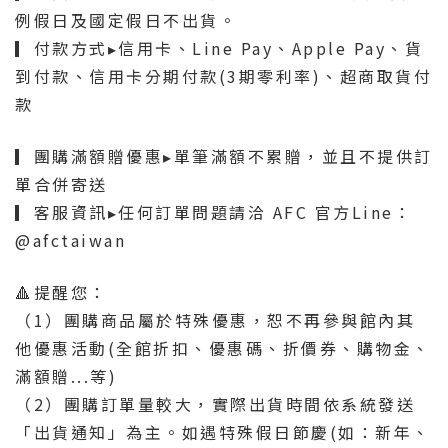
例假日及國定假日不出貨。
▎付款方式▸信用卡、Line Pay、Apple Pay、貨
到付款、信用卡分期付款(3期零利率)、超商取貨付
款
▎團購滿額贈優惠▸單筆滿額不累贈，並且不提供訂
單合併寄送
▎客服資訊▸任何訂單問題請洽 AFC 官方Line：
@afctaiwan
🔺提醒您：
（1）團購商品屬於特殊優惠，恕不再參與館內其
他優惠活動(全館折扣、優惠碼、折價券、購物金、
滿額贈...等)
（2）團購訂單量較大，實際出貨時間依系統發送
「出貨通知」為主。如遇特殊假日節慶(如：新年、