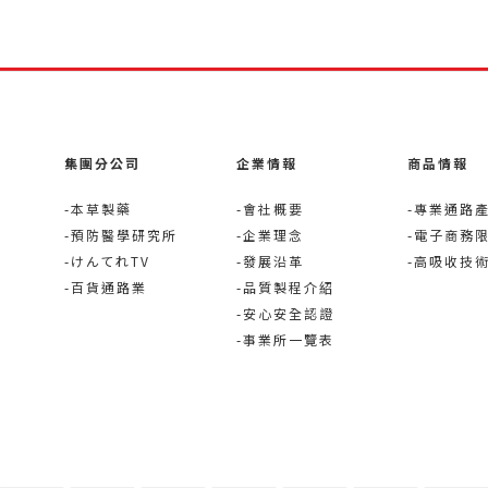
集團分公司
企業情報
商品情報
-本草製藥
-會社概要
-專業通路
-預防醫學研究所
-企業理念
-電子商務
-けんてれTV
-發展沿革
-高吸收技
-百貨通路業
-品質製程介紹
-安心安全認證
-事業所一覽表