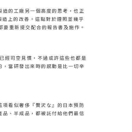
製造的工廠另一個高度的思考，也正
製造上的改善。這點對於遵照並幾乎
都要重新提交配合的報告書及施作。
講已經司空見慣，不過或許這些也都是
的，當研發出來時的感動是比一切辛
這項看似奢侈『贅沢な』的日本預防
產品、半成品，都被託付給他們最信