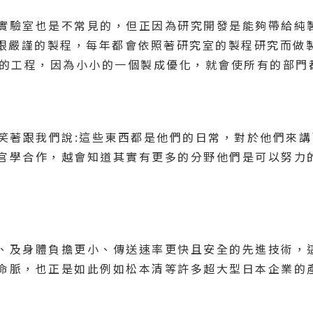
實驗室也是不常見的，但正因為研究開發是能夠帶給純
格跟嚴謹的製程，每年都會依照著研究室的製程研究而做
大的工程，因為小小的一個製成優化，就會使所有的部門
子 笑著跟我們說:這些東西都是他們的日常，對於他們來
官學合作，越會知道其實有更多的分野他們是可以努力
、及身體負擔更小、傳送速率更快且安全的先進技術，
命脈，也正是如此例如松本清等許多超大型日本企業的