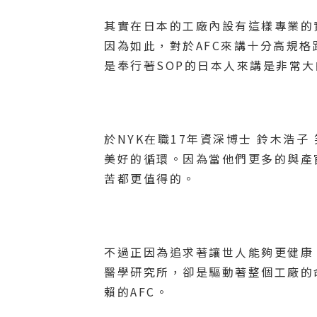
其實在日本的工廠內設有這樣專業的
因為如此，對於AFC來講十分高規
是奉行著SOP的日本人來講是非常
於NYK在職17年資深博士 鈴木浩
美好的循環。因為當他們更多的與產
苦都更值得的。
不過正因為追求著讓世人能夠更健康
醫學研究所，卻是驅動著整個工廠的
賴的AFC。