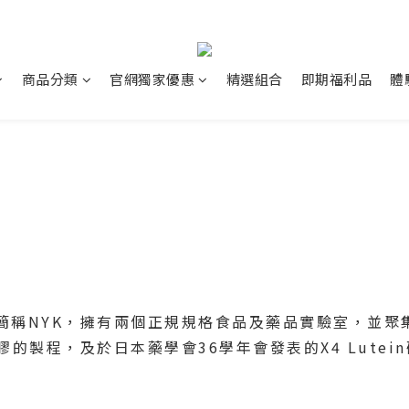
商品分類
官網獨家優惠
精選組合
即期福利品
體
所簡稱NYK，擁有兩個正規規格食品及藥品實驗室，並
的製程，及於日本藥學會36學年會發表的X4 Lutei