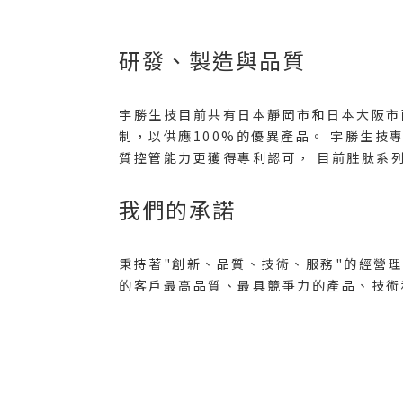
研發、製造與品質
宇勝生技目前共有日本靜岡市和日本大阪市兩個
制，以供應100%的優異產品。 宇勝生技
質控管能力更獲得專利認可， 目前胜肽系
我們的承諾
秉持著"創新、品質、技術、服務"的經營
的客戶最高品質、最具競爭力的產品、技術