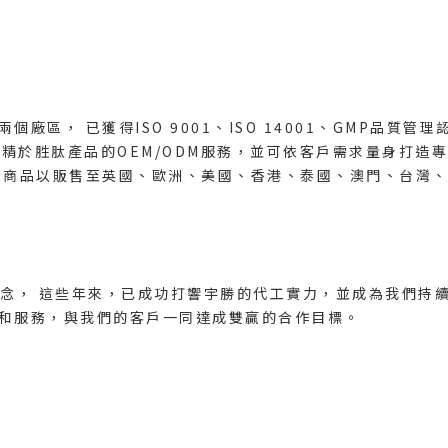
廠區， 已獲得ISO 9001、ISO 14001、GMP品質
專精於胜肽產品的OEM/ODM服務，並可依客戶需求量身打造
列商品以販售至英國、歐洲、美國、香港、泰國、澳門、台灣、
理念， 這些年來，已成功打響宇勝的代工實力，並成為我們持
和服務，與我們的客戶一同達成雙贏的合作目標。