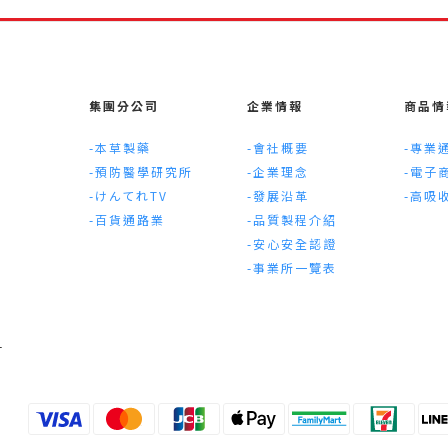
集團分公司
企業情報
商品情
-本草製藥
-會社概要
-專業
-預防醫學研究所
-企業理念
-電子
-けんてれTV
-發展沿革
-高吸
-百貨通路業
-品質製程介紹
-安心安全認證
-事業所一覽表
1