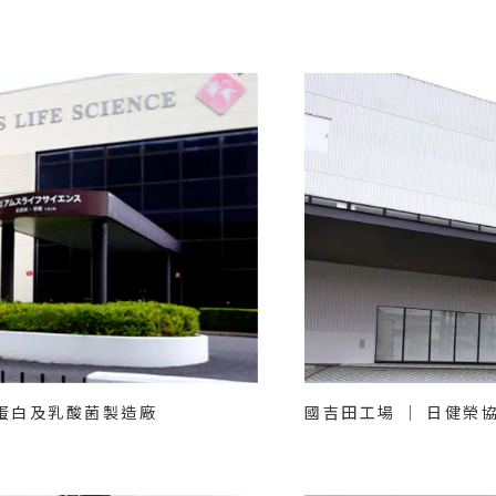
--
原蛋白及乳酸菌製造廠
國吉田工場 ｜ 日健榮