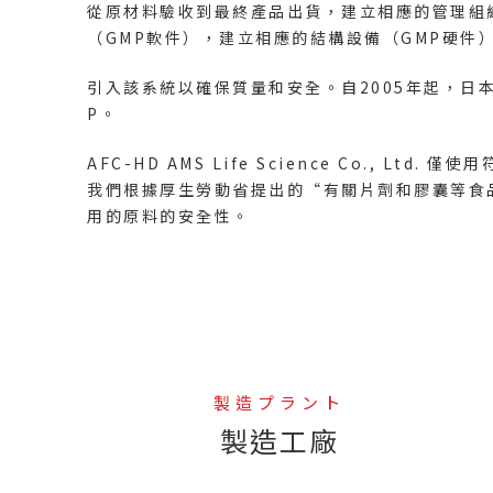
從原材料驗收到最終產品出貨，建立相應的管理組
（GMP軟件），建立相應的結構設備（GMP硬件
引入該系統以確保質量和安全。自2005年起，日
P。
AFC-HD AMS Life Science Co., Ltd
我們根據厚生勞動省提出的“有關片劑和膠囊等食
用的原料的安全性。
製造プラント
製造工廠