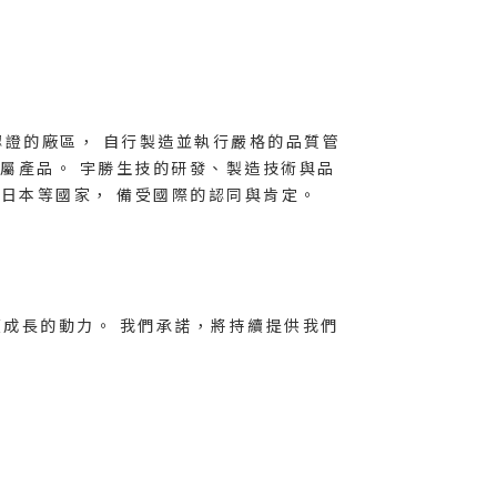
管理認證的廠區， 自行製造並執行嚴格的品質管
專屬產品。 宇勝生技的研發、製造技術與品
日本等國家， 備受國際的認同與肯定。
續成長的動力。 我們承諾，將持續提供我們