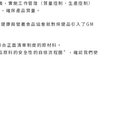
織，實施工作管理（質量控制、生產控制）
），確保產品質量。
本健康與營養食品協會就對保健品引入了GM
. 僅使用符合正面清單制度的原材料。
品原料的安全性的自檢流程圖”，確認我們使