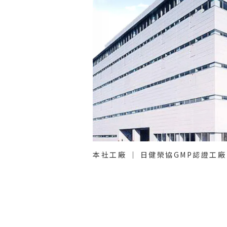
本社工廠 ｜ 日健榮協GMP認證工廠