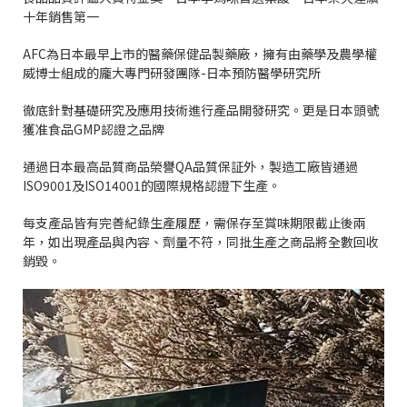
十年銷售第一
AFC
為日本最早上市的醫藥保健品製藥廠，擁有由藥學及農學權
威博士組成的龐大專門研發團隊
-
日本預防醫學研究所
徹底針對基礎研究及應用技術進行產品開發研究。更是日本頭號
獲准食品
GMP
認證之品牌
通過日本最高品質商品榮譽
QA
品質保証外，製造工廠皆通過
ISO9001
及
ISO14001
的國際規格認證下生產。
每支產品皆有完善紀錄生產履歷，需保存至賞味期限截止後兩
年，如出現產品與內容、劑量不符，同批生產之商品將全數回收
銷毀。