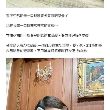
懷孕中吃的每一口都影響著寶寶的成長了
現在我每一口都非常非常的重視～
在備孕期間，就提早開始補充葉酸，提前打好好孕基礎
分享給大家
AFC
葉酸
-
一瓶可以補充到葉酸、鐵、鈣，
3
種孕期最
容易缺乏的營養素，不用補充瓶瓶罐罐很方便
👍👍👍