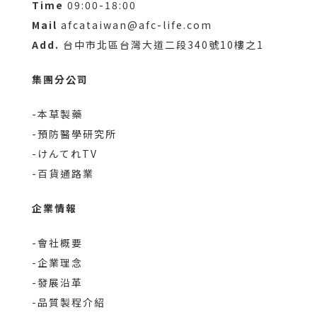
Time
09:00-18:00
Mail
afcataiwan@afc-life.com
Add.
台中市北區台灣大道二段340號10樓之1
集團分公司
-本草製藥
-預防醫學研究所
-けんてれTV
-百貨通路業
企業情報
-會社概要
-企業理念
-發展沿革
-品質製程介紹