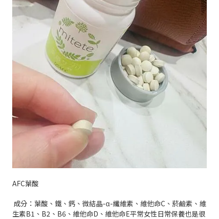
AFC
葉酸
成分：葉酸、鐵、鈣、微結晶
-
α
-
纖維素、維他命
C
、菸鹼素、維
生素
B1
、
B2
、
B6
、維他命
D
、維他命
E
平常女性日常保養也是很