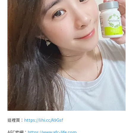
這裡買：
https://lihi.cc/A9Gsf
AFC
官網：
https://www.afc-life.com