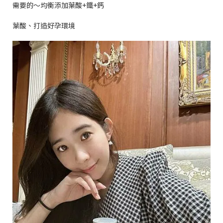
需要的～均衡添加葉酸
+
鐵
+
鈣
葉酸、打造好孕環境