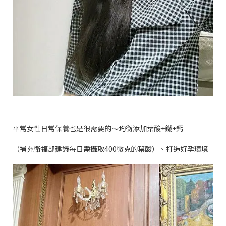
平常女性日常保養也是很需要的～均衡添加葉酸
+
鐵
+
鈣
（補充衛福部建議每日需攝取
400
微克的葉酸）、打造好孕環境