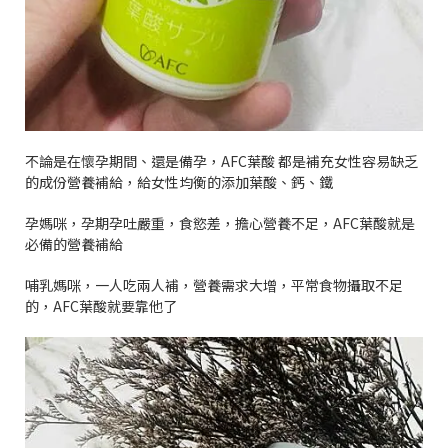
不論是在懷孕期間、還是備孕，
AFC
葉酸
都是補充女性容易缺乏
的成份營養補給，給女性均衡的添加葉酸、鈣、鐵
孕媽咪，孕期孕吐嚴重，食慾差，擔心營養不足，
AFC
葉酸就是
必備的營養補給
哺乳媽咪，一人吃兩人補，營養需求大增，平常食物攝取不足
的，
AFC
葉酸就要靠他了