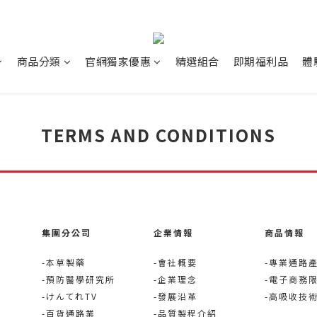
商品分類
官網獨家優惠
精選組合
即期福利品
體
TERMS AND CONDITIONS
集團分公司
企業情報
商品情報
-本草製藥
-會社概要
-專業通路
-預防醫學研究所
-企業理念
-電子商務
-けんてれTV
-發展沿革
-高吸收技
-百貨通路業
-品質製程介紹